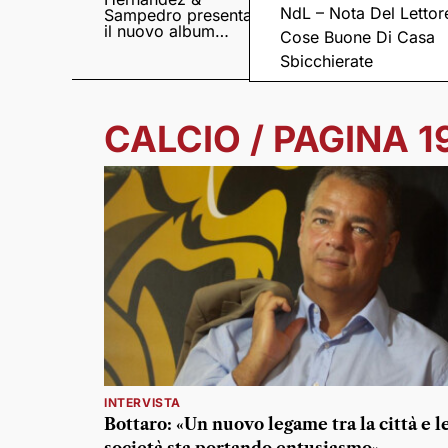
NdL – Nota Del Lettor
Sampedro presentano
di X-Factor
il nuovo album
Cose Buone Di Casa
Lumina
Sbicchierate
CALCIO / PAGINA 1
INTERVISTA
Bottaro: «Un nuovo legame tra la città e l