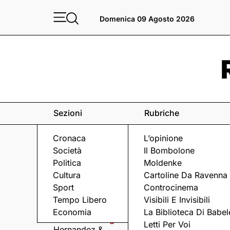
Domenica 09 Agosto 2026
Sezioni
Rubriche
Cronaca
L’opinione
Società
Il Bombolone
Politica
Moldenke
Cultura
Cartoline Da Ravenna
Sport
Controcinema
Eventi
a Ravenna e dintorni
Tempo Libero
Visibili E Invisibili
Economia
La Biblioteca Di Babel
Domenica 9 Agosto
Domenica 9 Agosto
Letti Per Voi
Hernandez &
Arriva Omini, la band