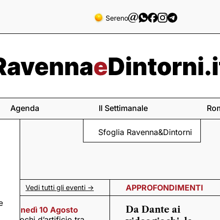
Sereno
Agenda
Il Settimanale
Ro
Sfoglia Ravenna&Dintorni
APPROFONDIMENTI
Vedi tutti gli eventi ->
e
Da Dante ai
Lunedì 10 Agosto
Fuochi d’artificio tra