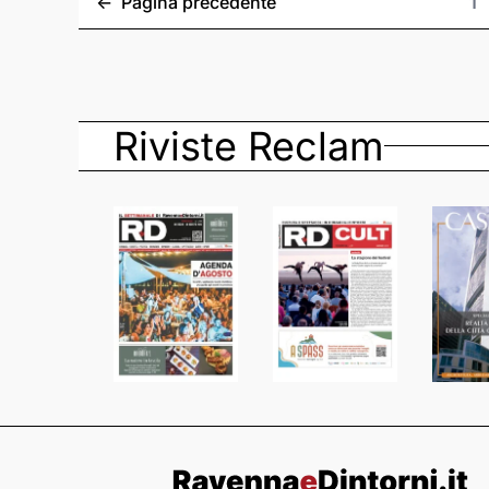
<-
Pagina precedente
1
Riviste Reclam