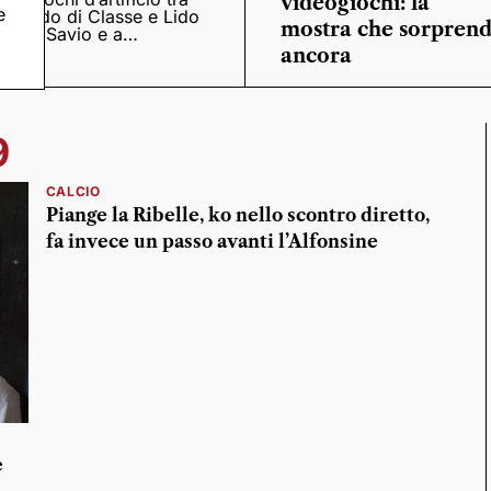
videogiochi: la
e
Lido di Classe e Lido
mostra che sorpren
di Savio e a
Casalborsetti
ancora
9
CALCIO
Piange la Ribelle, ko nello scontro diretto,
fa invece un passo avanti l’Alfonsine
e