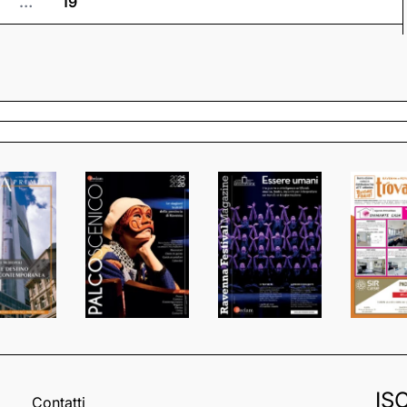
…
19
IS
Contatti