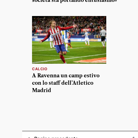
società sta portando entusiasmo»
CALCIO
A Ravenna un camp estivo
con lo staff dell’Atletico
Madrid