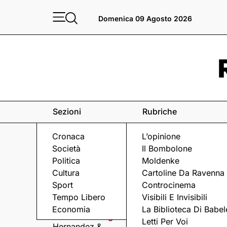
Domenica 09 Agosto 2026
Sezioni
Rubriche
Cronaca
L’opinione
Società
Il Bombolone
Politica
Moldenke
Cultura
Cartoline Da Ravenna
Sport
Controcinema
Eventi
a Ravenna e dintorni
Tempo Libero
Visibili E Invisibili
Economia
La Biblioteca Di Babel
Domenica 9 Agosto
Domenica 9 Agosto
Letti Per Voi
Hernandez &
Arriva Omini, la band