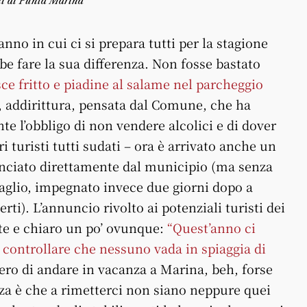
ni di Punta Marina
no in cui ci si prepara tutti per la stagione
be fare la sua differenza. Non fosse bastato
ce fritto e piadine al salame nel parcheggio
, addirittura, pensata dal Comune, che ha
e l’obbligo di non vendere alcolici e di dover
ri turisti tutti sudati – ora è arrivato anche un
anciato direttamente dal municipio (ma senza
taglio, impegnato invece due giorni dopo a
rti). L’annuncio rivolto ai potenziali turisti dei
te e chiaro un po’ ovunque:
“Quest’anno ci
 controllare che nessuno vada in spiaggia di
ssero di andare in vacanza a Marina, beh, forse
nza è che a rimetterci non siano neppure quei