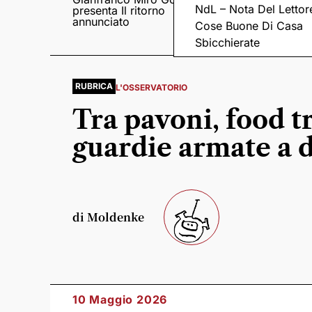
NdL – Nota Del Lettor
presenta Il ritorno
Came tornano con il
annunciato
disco “C’è ancora
Cose Buone Di Casa
amore”
Sbicchierate
RUBRICA
L'OSSERVATORIO
Tra pavoni, food t
guardie armate a d
di Moldenke
10 Maggio 2026