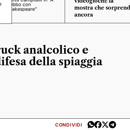
videogiochi: la
e
trebbo con
mostra che sorpren
Shakespeare”
ancora
ruck analcolico e
ifesa della spiaggia
CONDIVIDI