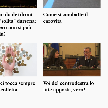
acolo dei droni
Come si combatte il
“solita” darsena:
carovita
ro non si può
iù?
 ci tocca sempre
Voi del centrodestra lo
colletta
fate apposta, vero?