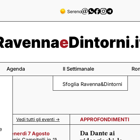
Sereno
Agenda
Il Settimanale
Ro
Sfoglia Ravenna&Dintorni
APPROFONDIMENTI
Vedi tutti gli eventi ->
e
Da Dante ai
Venerdì 7 Agosto
Denis Campitelli in “A