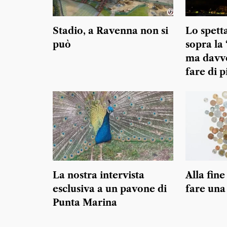
Stadio, a Ravenna non si
Lo spett
può
sopra la 
ma davve
fare di p
La nostra intervista
Alla fine
esclusiva a un pavone di
fare una 
Punta Marina