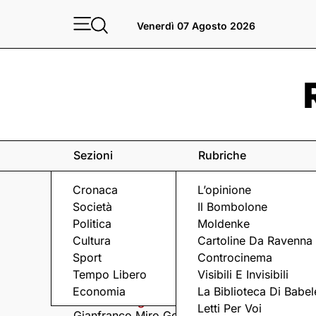
Venerdì 07 Agosto 2026
Sezioni
Rubriche
Cronaca
L’opinione
Società
Il Bombolone
Politica
Moldenke
Cultura
Cartoline Da Ravenna
Sport
Controcinema
Eventi
a Ravenna e dintorni
Tempo Libero
Visibili E Invisibili
Economia
La Biblioteca Di Babel
Venerdì 7 Agosto
Venerdì 7 Agosto
Letti Per Voi
Gianfranco Miro Gori
I Fine Before You