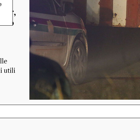
e
gor,
tato
lle
 utili