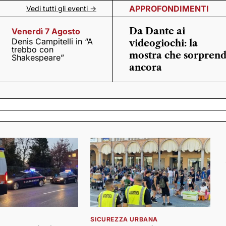
APPROFONDIMENTI
Vedi tutti gli eventi ->
Da Dante ai
Venerdì 7 Agosto
Denis Campitelli in “A
videogiochi: la
trebbo con
mostra che sorpren
Shakespeare”
ancora
SICUREZZA URBANA