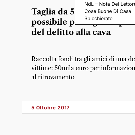
NdL – Nota Del Lettor
Taglia da 50mila euro su I
Cose Buone Di Casa
Sbicchierate
possibile proroga: sospet
del delitto alla cava
Raccolta fondi tra gli amici di una de
vittime: 50mila euro per informazioni
al ritrovamento
5 Ottobre 2017