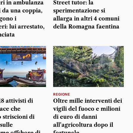
ri in ambulanza
Street tutor: la
i da una coppia,
sperimentazione si
gono i
allarga in altri 4 comuni
ri: lui arrestato,
della Romagna faentina
nciata
REGIONE
18 attivisti di
Oltre mille interventi dei
ace che
vigili del fuoco e milioni
striscioni di
di euro di danni
sulle
all’agricoltura dopo il
rme offshore di
fortunale