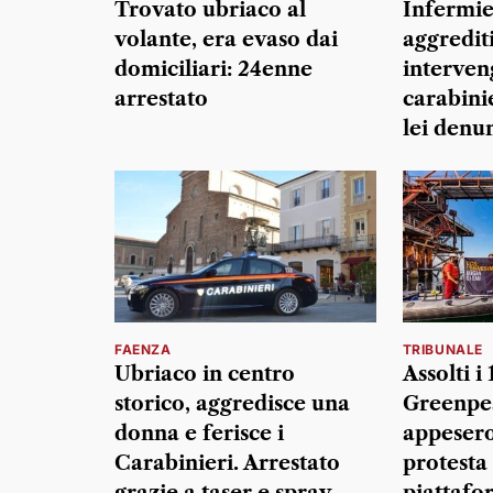
Trovato ubriaco al
Infermie
volante, era evaso dai
aggredit
domiciliari: 24enne
interven
arrestato
carabinie
lei denu
FAENZA
TRIBUNALE
Ubriaco in centro
Assolti i 
storico, aggredisce una
Greenpe
donna e ferisce i
appesero 
Carabinieri. Arrestato
protesta 
grazie a taser e spray
piattafo