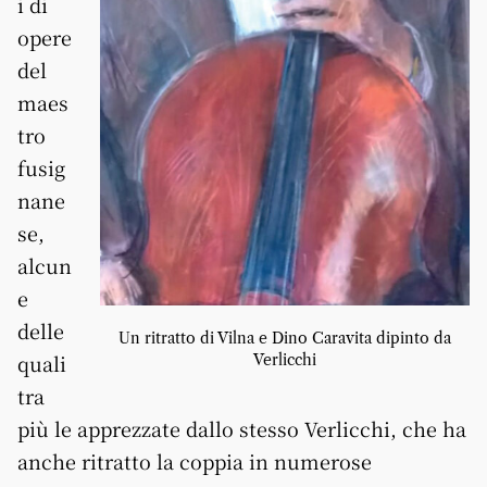
i di
opere
del
maes
tro
fusig
nane
se,
alcun
e
delle
Un ritratto di Vilna e Dino Caravita dipinto da
quali
Verlicchi
tra
più le apprezzate dallo stesso Verlicchi, che ha
anche ritratto la coppia in numerose