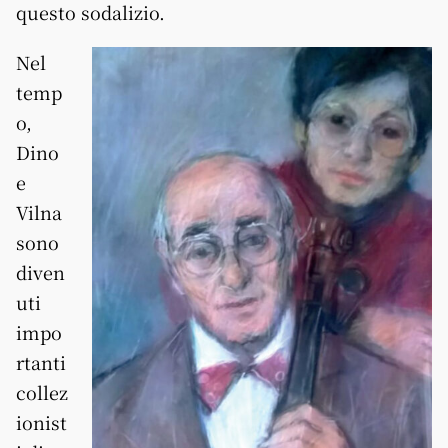
questo sodalizio.
Nel
temp
o,
Dino
e
Vilna
sono
diven
uti
impo
rtanti
collez
ionist