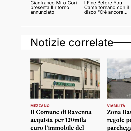
Gianfranco Miro Gori
I Fine Before You
presenta Il ritorno
Came tornano con il
annunciato
disco “C’è ancora
amore”
Notizie correlate
MEZZANO
VIABILITÀ
Il Comune di Ravenna
Zona Bas
acquista per 120mila
regole pe
euro l’immobile del
parchegg