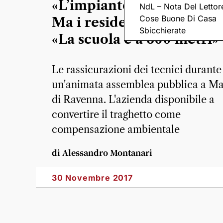
«L’impianto di gnl è sicur
NdL – Nota Del Lettor
Cose Buone Di Casa
Ma i residenti hanno pau
Sbicchierate
«La scuola è a 600 metri»
Le rassicurazioni dei tecnici durante
un'animata assemblea pubblica a Ma
di Ravenna. L'azienda disponibile a
convertire il traghetto come
compensazione ambientale
di Alessandro Montanari
30 Novembre 2017