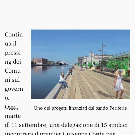
Contin
ua il
pressi
ng dei
Comu
ni sul
govern
o.
Oggi,
Uno dei progetti finanziati dal bando Periferie
marte
dì 11 settembre, una delegazione di 15 sindaci
incontrerà il premier Giuseppe Conte per