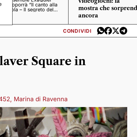
videogiochi: la
e
proporrà “Il canto alla
mostra che sorpren
viola – Il segreto del
Quattrocento”
ancora
CONDIVIDI
laver Square in
 452, Marina di Ravenna