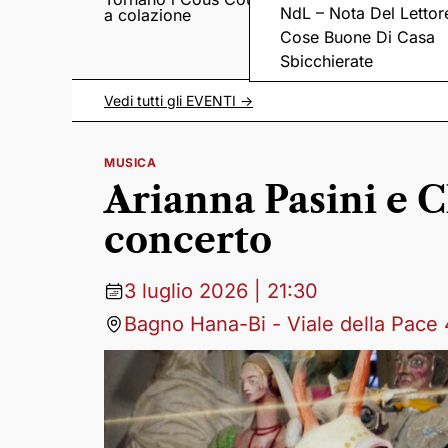
NdL – Nota Del Lettor
a colazione
Pieve romanica di
San Pietro in Sylvis
Cose Buone Di Casa
Sbicchierate
Vedi tutti gli
EVENTI
->
MUSICA
Arianna Pasini e C
concerto
3 luglio 2026 | 21:30
Bagno Hana-Bi - Viale della Pace