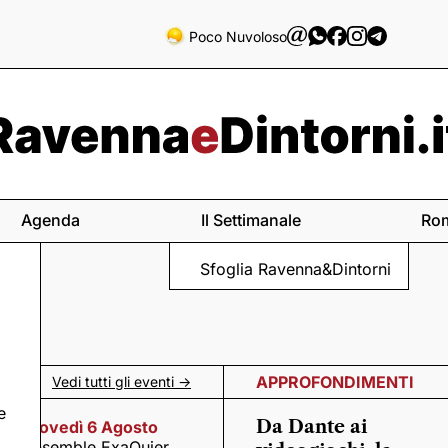
Poco Nuvoloso
Agenda
Il Settimanale
Ro
Sfoglia Ravenna&Dintorni
APPROFONDIMENTI
Vedi tutti gli eventi ->
e
Da Dante ai
Giovedì 6 Agosto
Ensemble ExaQuier