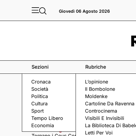
Giovedì 06 Agosto 2026
Sezioni
Rubriche
Cronaca
L’opinione
Società
Il Bombolone
Politica
Moldenke
Cultura
Cartoline Da Ravenna
Sport
Controcinema
Eventi
a Ravenna e dintorni
Tempo Libero
Visibili E Invisibili
Economia
La Biblioteca Di Babel
Giovedì 6 Agosto
Giovedì 6 Agosto
Letti Per Voi
Tornano i Cous Cous
Visita serale nella