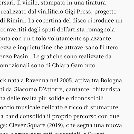
rsari. Il vinile, stampato in una tiratura
realizzato dal vinilificio Gigi Press, progetto
 di Rimini. La copertina del disco riproduce un
 convertiti dagli sputi dell’artista romagnola
onta con un titolo volutamente spiazzante,
ezza e inquietudine che attraversano l’intero
renzo Pasini. Le grafiche sono realizzate da
promozionali sono di Chiara Gambuto.
ck nata a Ravenna nel 2005, attiva tra Bologna
ti da Giacomo D’Attorre, cantante, chitarrista
a delle realtà più solide e riconoscibili
occio musicale delicato e ricco di sfumature.
 la band consolida il proprio percorso con due
s: Clever Square (2019), che segna una nuova
che e arrangiamenti essenziali, e Secret