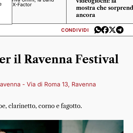
videogiochi: la
e
o
di X-Factor
mostra che sorpren
ancora
CONDIVIDI
er il Ravenna Festival
 Ravenna - Via di Roma 13, Ravenna
e, clarinetto, corno e fagotto.