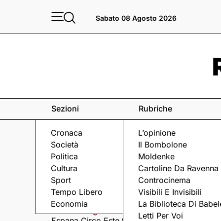
Sabato 08 Agosto 2026
Sezioni
Rubriche
Cronaca
L’opinione
Società
Il Bombolone
Politica
Moldenke
Cultura
Cartoline Da Ravenna
Sport
Controcinema
Eventi
a Ravenna e dintorni
Tempo Libero
Visibili E Invisibili
Economia
La Biblioteca Di Babel
Sabato 8 Agosto
Domenica 9 Agosto
Letti Per Voi
Espana Circo Este tra
Hernandez &