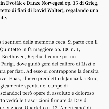
ín Dvořák e Danze Norvegesi op. 35 di Grieg,
etto di fiati di David Walter), regalando una
nte.
i sentieri della memoria ceca. Si parte con il
Quintetto in fa maggiore op. 100 n. 1;
on Beethoven, Rejcha divenne poi un
Parigi, dove guidò geni del calibro di Liszt e
tura per fiati. Ad esso si contrappone la densità
vel Haas, allievo prediletto di Janáček a Brno,
tragicamente spenta nel campo di
sciandoci però opere di assoluto e doloroso
to vedrà le trascrizioni firmate da David
meraviglioso Quartetto n. 12 “Americano” di