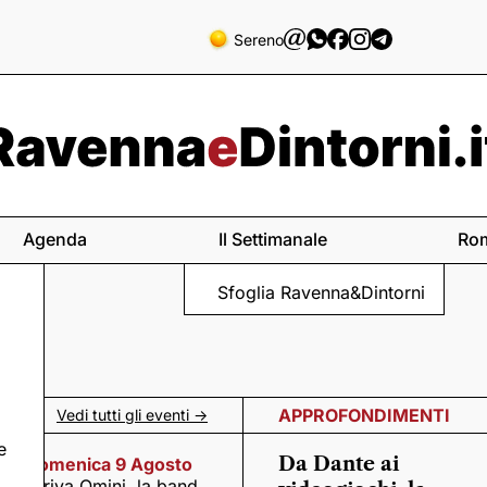
Sereno
Agenda
Il Settimanale
Ro
Sfoglia Ravenna&Dintorni
APPROFONDIMENTI
Vedi tutti gli eventi ->
e
Da Dante ai
Domenica 9 Agosto
Arriva Omini, la band