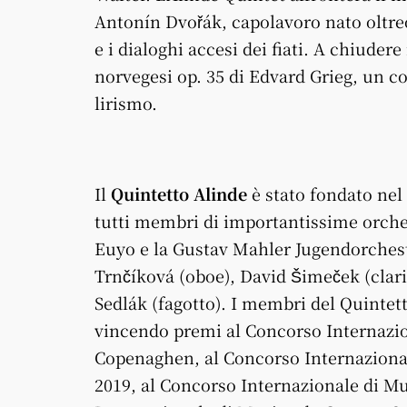
Antonín Dvořák, capolavoro nato oltreo
e i dialoghi accesi dei fiati. A chiude
norvegesi op. 35 di Edvard Grieg, un co
lirismo.
Il
Quintetto Alinde
è stato fondato nel 
tutti membri di importantissime orch
Euyo e la Gustav Mahler Jugendorchest
Trnčíková (oboe), David Šimeček (clari
Sedlák (fagotto). I membri del Quintet
vincendo premi al Concorso Internazio
Copenaghen, al Concorso Internazionale
2019, al Concorso Internazionale di M