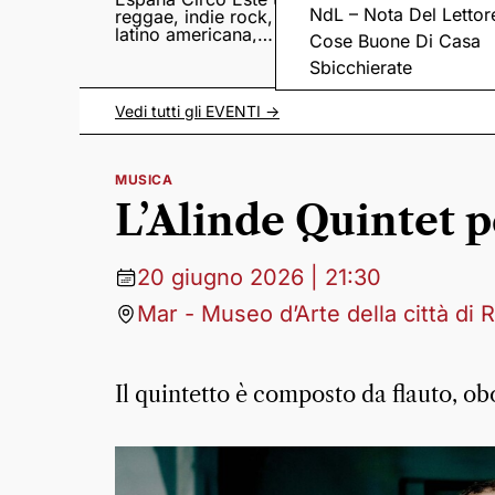
NdL – Nota Del Lettor
reggae, indie rock,
Sampedro presentan
latino americana,
il nuovo album
Cose Buone Di Casa
punk e world music
Lumina
Sbicchierate
Vedi tutti gli
EVENTI
->
MUSICA
L’Alinde Quintet p
20 giugno 2026 | 21:30
Mar - Museo d’Arte della città di
Il quintetto è composto da flauto, obo