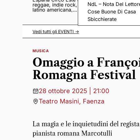
NdL – Nota Del Lettor
reggae, indie rock,
Sampedro presentan
latino americana,
il nuovo album
Cose Buone Di Casa
punk e world music
Lumina
Sbicchierate
Vedi tutti gli
EVENTI
->
MUSICA
Omaggio a François
Romagna Festival
28 ottobre 2025 | 21:00
Teatro Masini, Faenza
La magia e le inquietudini del regista
pianista romana Marcotulli