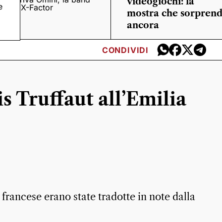
videogiochi: la
e
o
di X-Factor
mostra che sorpren
ancora
CONDIVIDI
 Truffaut all’Emilia
 francese erano state tradotte in note dalla