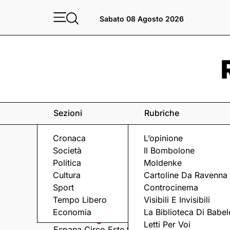
Sabato 08 Agosto 2026
Sezioni
Rubriche
Cronaca
L’opinione
Società
Il Bombolone
Politica
Moldenke
Cultura
Cartoline Da Ravenna
Sport
Controcinema
Eventi
a Ravenna e dintorni
Tempo Libero
Visibili E Invisibili
Economia
La Biblioteca Di Babel
Sabato 8 Agosto
Domenica 9 Agosto
Letti Per Voi
Espana Circo Este tra
Hernandez &