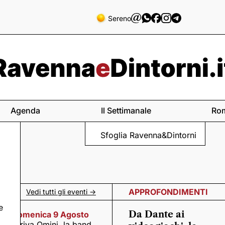
Sereno
Agenda
Il Settimanale
Ro
Sfoglia Ravenna&Dintorni
APPROFONDIMENTI
Vedi tutti gli eventi ->
e
Da Dante ai
Domenica 9 Agosto
Arriva Omini, la band