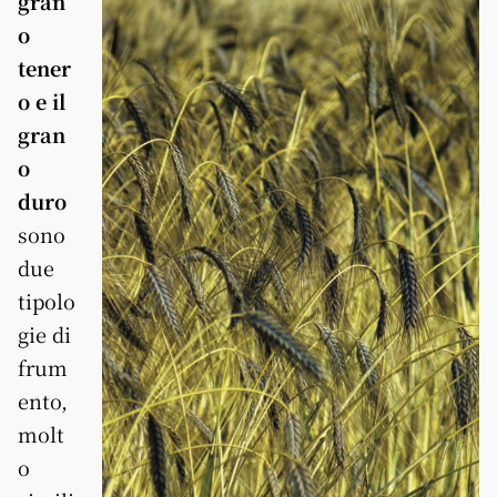
gran
o
tener
o e il
gran
o
duro
sono
due
tipolo
gie di
frum
ento,
molt
o