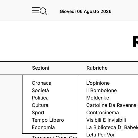
Giovedì 06 Agosto 2026
Sezioni
Rubriche
Cronaca
L’opinione
Società
Il Bombolone
Politica
Moldenke
Cultura
Cartoline Da Ravenna
Sport
Controcinema
Eventi
a Ravenna e dintorni
Tempo Libero
Visibili E Invisibili
Economia
La Biblioteca Di Babel
Giovedì 6 Agosto
Giovedì 6 Agosto
Letti Per Voi
Tornano i Cous Cous
Visita serale nella