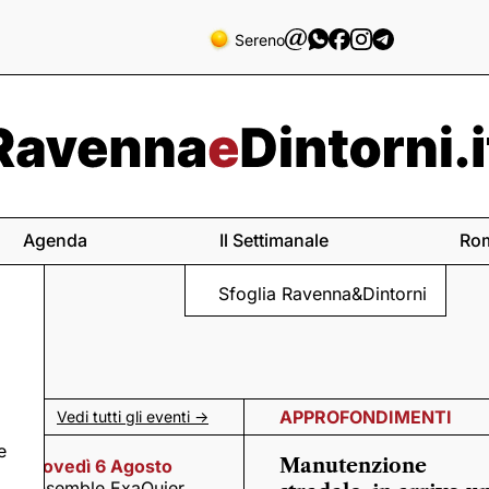
Sereno
Agenda
Il Settimanale
Ro
Sfoglia Ravenna&Dintorni
APPROFONDIMENTI
Vedi tutti gli eventi ->
e
Manutenzione
Giovedì 6 Agosto
Ensemble ExaQuier