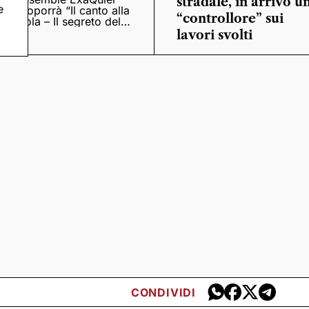
stradale, in arrivo u
e
proporrà “Il canto alla
“controllore” sui
viola – Il segreto del
Quattrocento”
lavori svolti
CONDIVIDI