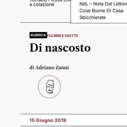
NdL – Nota Del Lettor
a colazione
Pieve romanica di
San Pietro in Sylvis
Cose Buone Di Casa
Sbicchierate
RUBRICA
FULMINI E SAETTE
Di nascosto
di Adriano Zanni
15 Giugno 2019