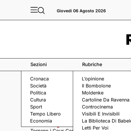
Giovedì 06 Agosto 2026
Sezioni
Rubriche
Cronaca
L’opinione
Società
Il Bombolone
Politica
Moldenke
Cultura
Cartoline Da Ravenna
Sport
Controcinema
Eventi
a Ravenna e dintorni
Tempo Libero
Visibili E Invisibili
Economia
La Biblioteca Di Babel
Giovedì 6 Agosto
Giovedì 6 Agosto
Letti Per Voi
Tornano i Cous Cous
Visita serale nella