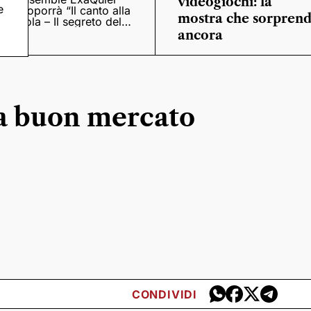
videogiochi: la
e
proporrà “Il canto alla
mostra che sorpren
viola – Il segreto del
Quattrocento”
ancora
 a buon mercato
CONDIVIDI