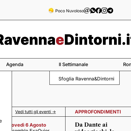
Poco Nuvoloso
Agenda
Il Settimanale
Ro
Sfoglia Ravenna&Dintorni
APPROFONDIMENTI
Vedi tutti gli eventi ->
e
Da Dante ai
Giovedì 6 Agosto
Ensemble ExaQuier