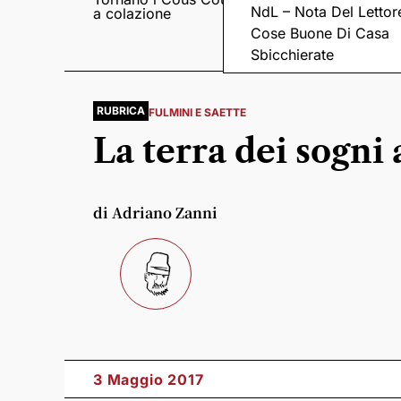
NdL – Nota Del Lettor
a colazione
Pieve romanica di
San Pietro in Sylvis
Cose Buone Di Casa
Sbicchierate
RUBRICA
FULMINI E SAETTE
La terra dei sogni
di Adriano Zanni
3 Maggio 2017