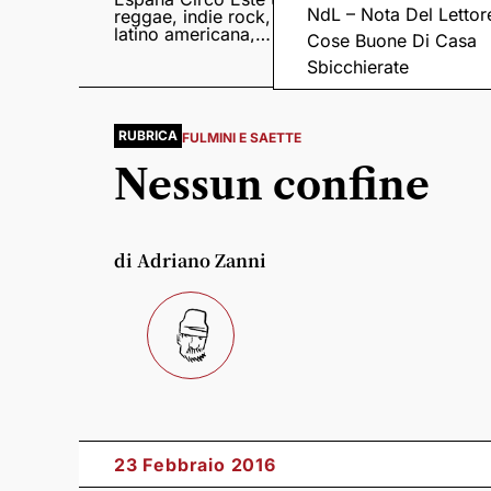
NdL – Nota Del Lettor
reggae, indie rock,
Sampedro presentan
latino americana,
il nuovo album
Cose Buone Di Casa
punk e world music
Lumina
Sbicchierate
RUBRICA
FULMINI E SAETTE
Nessun confine
di Adriano Zanni
23 Febbraio 2016