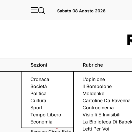
Sabato 08 Agosto 2026
Sezioni
Rubriche
Cronaca
L’opinione
Società
Il Bombolone
Politica
Moldenke
Cultura
Cartoline Da Ravenna
Sport
Controcinema
Eventi
a Ravenna e dintorni
Tempo Libero
Visibili E Invisibili
Economia
La Biblioteca Di Babel
Sabato 8 Agosto
Domenica 9 Agosto
Letti Per Voi
Espana Circo Este tra
Hernandez &