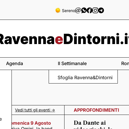
Sereno
Agenda
Il Settimanale
Ro
Sfoglia Ravenna&Dintorni
APPROFONDIMENTI
Vedi tutti gli eventi ->
e
Da Dante ai
Domenica 9 Agosto
Arriva Omini, la band