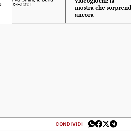
videogiochi: la
e
o
di X-Factor
mostra che sorpren
ancora
CONDIVIDI