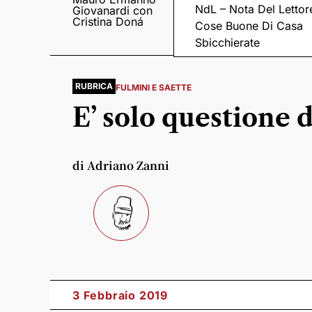
NdL – Nota Del Lettor
Giovanardi con
il suo “Fratelli
Cristina Doná
Meraviglia”
Cose Buone Di Casa
Sbicchierate
RUBRICA
FULMINI E SAETTE
E’ solo questione 
di Adriano Zanni
3 Febbraio 2019