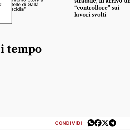
stradale, in arrivo u
e
“Stelle di Galla
“controllore” sui
Placidia”
lavori svolti
di tempo
CONDIVIDI