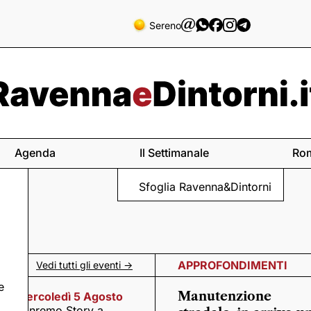
Sereno
Agenda
Il Settimanale
Ro
Sfoglia Ravenna&Dintorni
APPROFONDIMENTI
Vedi tutti gli eventi ->
e
Manutenzione
Mercoledì 5 Agosto
n
Sanremo Story a