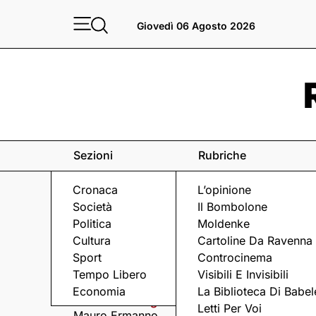
Giovedì 06 Agosto 2026
Sezioni
Rubriche
Cronaca
L’opinione
Società
Il Bombolone
Politica
Moldenke
Cultura
Cartoline Da Ravenna
Sport
Controcinema
Eventi
a Ravenna e dintorni
Tempo Libero
Visibili E Invisibili
Economia
La Biblioteca Di Babel
Mercoledì 5 Agosto
Mercoledì 5 Agosto
Letti Per Voi
Mauro Ermanno
Matteo Cavezzali co