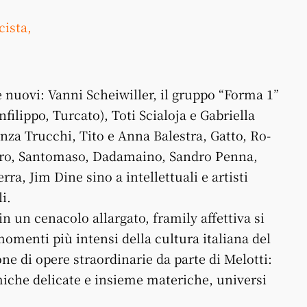
cista,
e nuovi: Vanni Schei­willer, il gruppo “Forma 1”
­filip­po, Turcato), Toti Scialoja e Gabriella
nza Trucchi, Tito e Anna Balestra, Gatto, Ro­
 Nigro, Santomaso, Dadamai­no, Sandro Penna,
rra, Jim Dine sino a intellettuali e artisti
i.
 in un cenacolo allargato, framily affettiva si
omenti più intensi della cultura italiana del
ne di opere straordinarie da parte di Melotti:
ramiche delicate e insieme materiche, universi