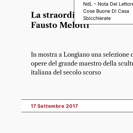
NdL – Nota Del Lettor
Cose Buone Di Casa
La straordinaria leggerez
Sbicchierate
Fausto Melotti
In mostra a Longiano una selezione 
opere del grande maestro della scult
italiana del secolo scorso
17 Settembre 2017