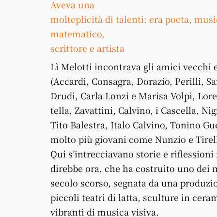
Aveva una
molteplicità di talenti: era poeta, musi
matematico,
scrittore e artista
Lì Melotti incontrava gli amici vecchi 
(Ac­cardi, Consagra, Dorazio, Perilli, San
Drudi, Carla Lonzi e Marisa Volpi, Lore
tel­la, Zavattini, Calvino, i Cascel­la,
Tito Balestra, Italo Calvino, Tonino Gue
molto più giovani come Nunzio e Tirell
Qui s’intrecciavano storie e riflessioni
direbbe ora, che ha costruito uno dei m
secolo scorso, segnata da una produzio
piccoli teatri di latta, sculture in ce
vibranti di musica visiva.