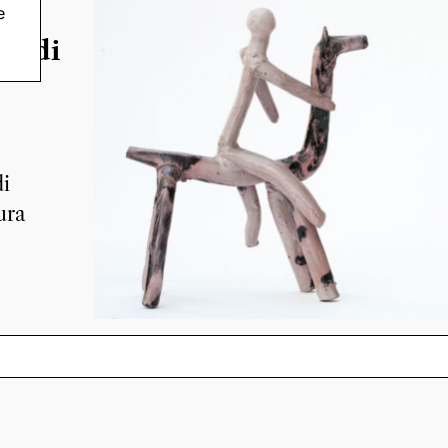
e
za di
di
ura