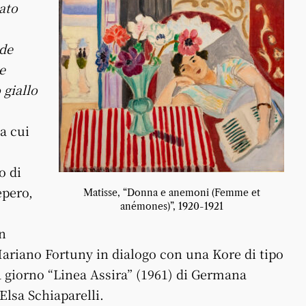
cato
 de
e
 giallo
a cui
o di
epero,
Matisse, “Donna e anemoni (Femme et
anémones)”, 1920-1921
on
 Mariano Fortuny in dialogo con una Kore di tipo
 da giorno “Linea Assira” (1961) di Germana
Elsa Schiaparelli.