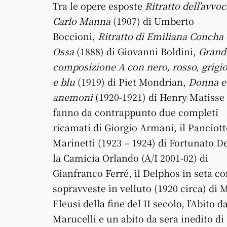
Tra le opere esposte
Ritratto dell’avvo
Carlo Manna
(1907) di Umberto
Boccioni,
Ritratto di Emiliana Concha
Ossa
(1888) di Giovanni Boldini,
Grand
composizione A con nero, rosso, grigio
e blu
(1919) di Piet Mondrian,
Donna e
anemoni
(1920-1921) di Henry Matisse 
fanno da contrappunto due completi
ricamati di Giorgio Armani, il Panciott
Marinetti (1923 – 1924) di Fortunato D
la Camicia Orlando (A/I 2001-02) di
Gianfranco Ferré, il Delphos in seta c
sopravveste in velluto (1920 circa) di
Eleusi della fine del II secolo, l’Abito
Marucelli e un abito da sera inedito di 