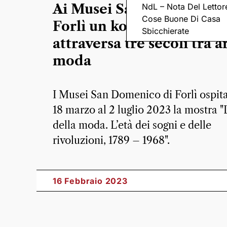
Ai Musei San Domenico d
NdL – Nota Del Lettor
Cose Buone Di Casa
Forlì un kolossal che
Sbicchierate
attraversa tre secoli tra a
moda
I Musei San Domenico di Forlì ospit
18 marzo al 2 luglio 2023 la mostra "
della moda. L’età dei sogni e delle
rivoluzioni, 1789 – 1968".
16 Febbraio 2023