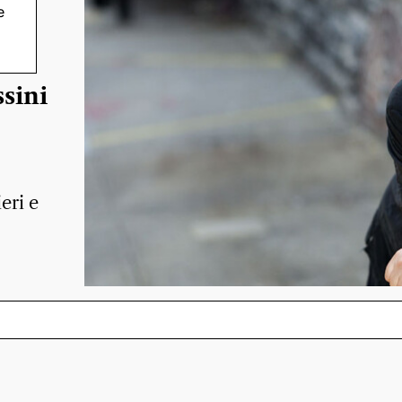
e
sini
eri e