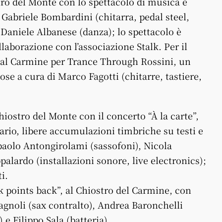
ro del Monte con lo spettacolo di musica e
 Gabriele Bombardini (chitarra, pedal steel,
 e Daniele Albanese (danza); lo spettacolo è
borazione con l’associazione Stalk. Per il
 al Carmine per Trance Through Rossini, un
se a cura di Marco Fagotti (chitarre, tastiere,
iostro del Monte con il concerto “À la carte”,
ario, libere accumulazioni timbriche su testi e
paolo Antongirolami (sassofoni), Nicola
palardo (installazioni sonore, live electronics);
i.
ck points back”, al Chiostro del Carmine, con
gnoli (sax contralto), Andrea Baronchelli
e Filippo Sala (batteria).