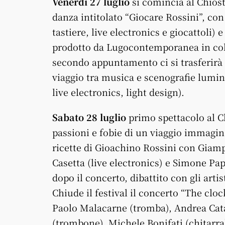
Venerdì 27 luglio
si comincia al Chiost
danza intitolato “Giocare Rossini”, con
tastiere, live electronics e giocattoli)
prodotto da Lugocontemporanea in colla
secondo appuntamento ci si trasferirà
viaggio tra musica e scenografie lumino
live electronics, light design).
Sabato 28 luglio
primo spettacolo al Ch
passioni e fobie di un viaggio immagin
ricette di Gioachino Rossini con Giam
Casetta (live electronics) e Simone Pap
dopo il concerto, dibattito con gli artist
Chiude il festival il concerto “The clo
Paolo Malacarne (tromba), Andrea Cata
(trombone), Michele Bonifati (chitarra) 