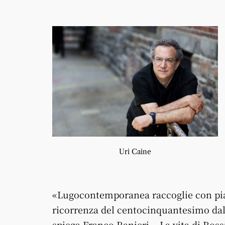
Uri Caine
«Lugocontemporanea raccoglie con piac
ricorrenza del centocinquantesimo dal
spiega Franco Ranieri -. La vita di Ross