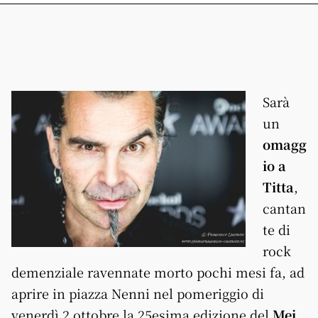
Sarà
un
omagg
io a
Titta
,
cantan
te di
rock
demenziale ravennate morto pochi mesi fa, ad
aprire in piazza Nenni nel pomeriggio di
venerdì 2 ottobre la 25esima edizione del
Mei,