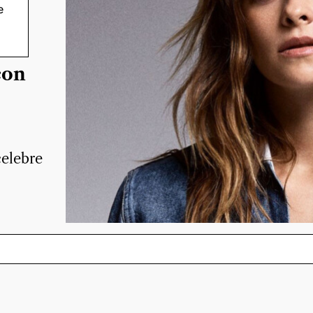
e
con
celebre