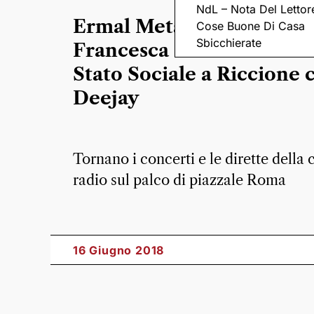
NdL – Nota Del Lettor
Ermal Meta, Calcutta,
Cose Buone Di Casa
Sbicchierate
Francesca Michielin e Lo
Stato Sociale a Riccione 
Deejay
Tornano i concerti e le dirette della 
radio sul palco di piazzale Roma
16 Giugno 2018