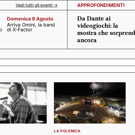
APPROFONDIMENTI
Vedi tutti gli eventi ->
Da Dante ai
Domenica 9 Agosto
Arriva Omini, la band
videogiochi: la
o
di X-Factor
mostra che sorpren
ancora
LA POLEMICA