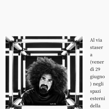
Al via
staser
a
(vener
dì 29
giugno
) negli
spazi
esterni
della