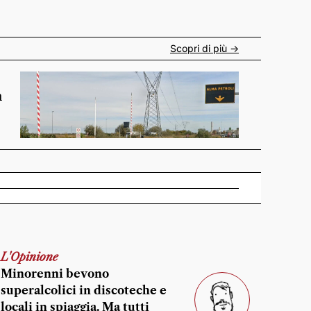
Scopri di più ->
n
L'Opinione
Minorenni bevono
superalcolici in discoteche e
locali in spiaggia. Ma tutti