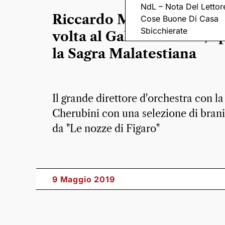
NdL – Nota Del Lettor
Riccardo Muti per la pri
Cose Buone Di Casa
Sbicchierate
volta al Galli di Rimini, a
la Sagra Malatestiana
Il grande direttore d'orchestra con la
Cherubini con una selezione di brani 
da "Le nozze di Figaro"
9 Maggio 2019