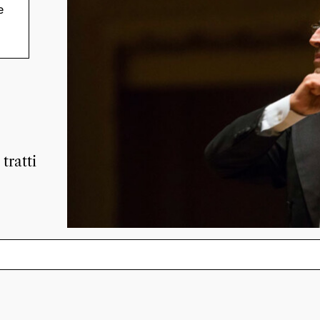
e
ma
pre
tratti