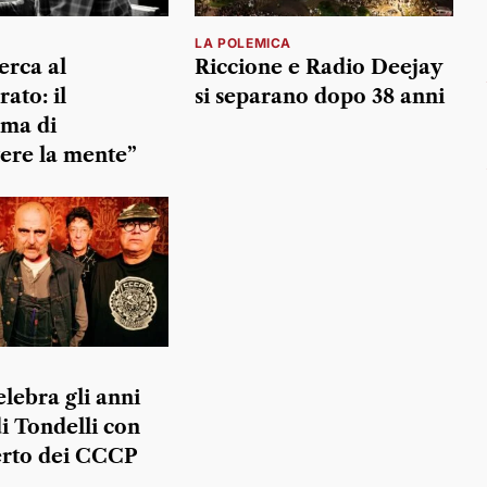
LA POLEMICA
erca al
Riccione e Radio Deejay
ato: il
si separano dopo 38 anni
ma di
ere la mente”
elebra gli anni
di Tondelli con
erto dei CCCP