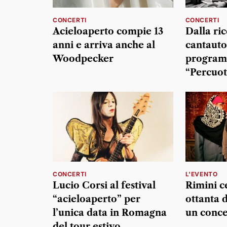
CONCERTI
CONCERTI
Acieloaperto compie 13
Dalla ric
anni e arriva anche al
cantautor
Woodpecker
program
“Percuot
CONCERTI
L'EVENTO
Lucio Corsi al festival
Rimini c
“acieloaperto” per
ottanta 
l’unica data in Romagna
un conc
del tour estivo