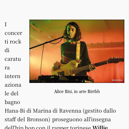
I
concer
ti rock
di
caratu
ra
intern
aziona
Alice Bisi, in arte Birthh
le del
bagno
Hana-Bi di Marina di Ravenna (gestito dallo
staff del Bronson) proseguono all’insegna
dell’hip hop con il rapper torinese
Willie