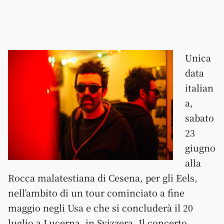
Unica
data
italian
a,
sabato
23
giugno
alla
Rocca malatestiana di Cesena, per gli Eels,
nell’ambito di un tour cominciato a fine
maggio negli Usa e che si concluderà il 20
luglio a Lucerna, in Svizzera. Il concerto,