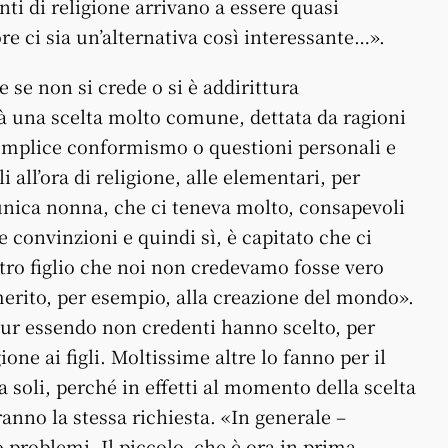
nti di religione arrivano a essere quasi
ore ci sia un’alternativa così interessante…».
he se non si crede o si è addirittura
tà una scelta molto comune, dettata da ragioni
 semplice conformismo o questioni personali e
i all’ora di religione, alle elementari, per
 unica nonna, che ci teneva molto, consapevoli
 convinzioni e quindi sì, è capitato che ci
stro figlio che noi non credevamo fosse vero
merito, per esempio, alla creazione del mondo».
pur essendo non credenti hanno scelto, per
gione ai figli. Moltissime altre lo fanno per il
 soli, perché in effetti al momento della scelta
anno la stessa richiesta. «In generale –
 problemi. Il piccolo, che è ora in prima