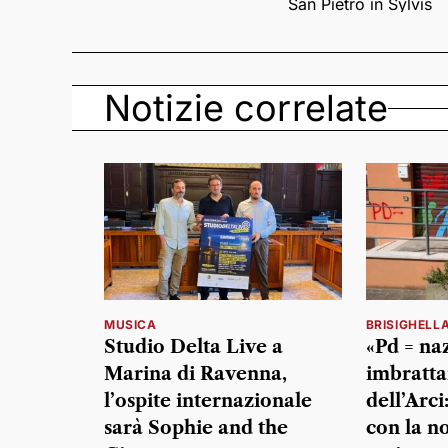
San Pietro in Sylvis
Notizie correlate
MUSICA
BRISIGHELL
Studio Delta Live a
«Pd = naz
Marina di Ravenna,
imbratta
l’ospite internazionale
dell’Arc
sarà Sophie and the
con la n