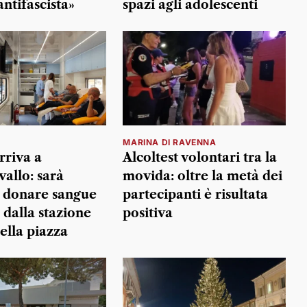
antifascista»
spazi agli adolescenti
MARINA DI RAVENNA
rriva a
Alcoltest volontari tra la
allo: sarà
movida: oltre la metà dei
e donare sangue
partecipanti è risultata
 dalla stazione
positiva
ella piazza