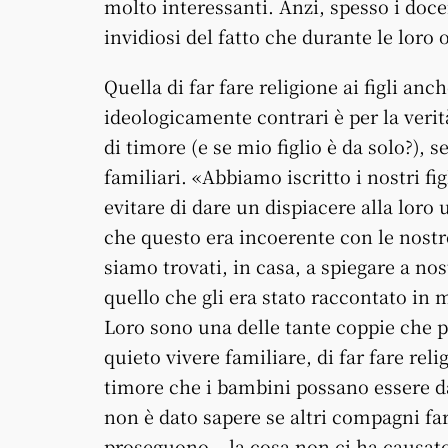
molto interessanti. Anzi, spesso i doce
invidiosi del fatto che durante le loro 
Quella di far fare religione ai figli anc
ideologicamente contrari è per la veri
di timore (e se mio figlio è da solo?),
familiari. «Abbiamo iscritto i nostri figl
evitare di dare un dispiacere alla loro
che questo era incoerente con le nostre
siamo trovati, in casa, a spiegare a no
quello che gli era stato raccontato in 
Loro sono una delle tante coppie che 
quieto vivere familiare, di far fare reli
timore che i bambini possano essere da
non è dato sapere se altri compagni far
proseguono – la cosa non ci ha causato