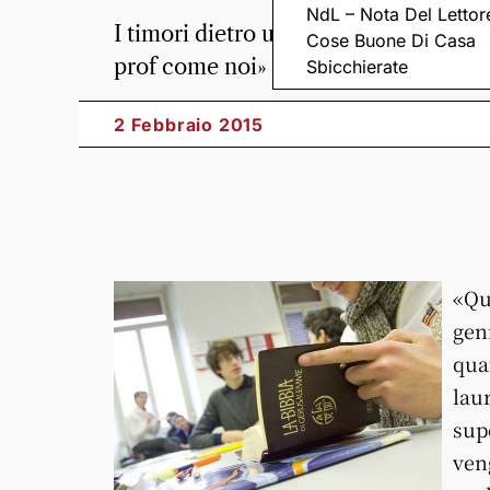
NdL – Nota Del Lettor
I timori dietro una scelta apparentem
Cose Buone Di Casa
prof come noi»
Sbicchierate
2 Febbraio 2015
«Qu
gen
qua
lau
sup
ven