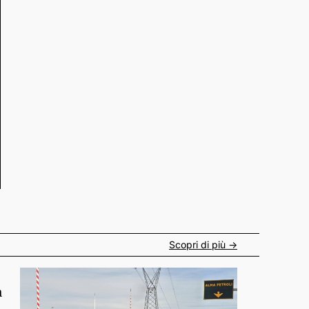
Scopri di più ->
n