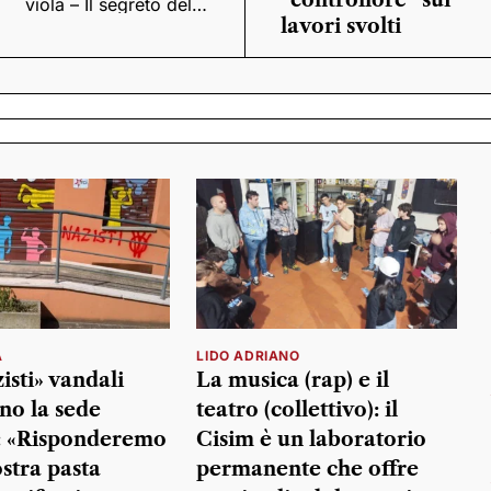
“controllore” sui
viola – Il segreto del
Quattrocento”
lavori svolti
A
LIDO ADRIANO
isti» vandali
La musica (rap) e il
no la sede
teatro (collettivo): il
i: «Risponderemo
Cisim è un laboratorio
ostra pasta
permanente che offre