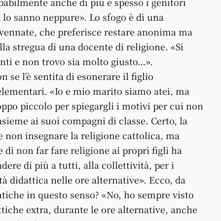
babilmente anche di più e spesso i genitori
 lo sanno neppure». Lo sfogo è di una
vennate, che preferisce restare anonima ma
lla stregua di una docente di religione. «Si
nti e non trovo sia molto giusto…».
 se l’è sentita di esonerare il figlio
 elementari. «Io e mio marito siamo atei, ma
po piccolo per spiegargli i motivi per cui non
insieme ai suoi compagni di classe. Certo, la
e non insegnare la religione cattolica, ma
e di non far fare religione ai propri figli ha
ere di più a tutti, alla collettività, per i
tà didattica nelle ore alternative». Ecco, da
atiche in questo senso? «No, ho sempre visto
attiche extra, durante le ore alternative, anche