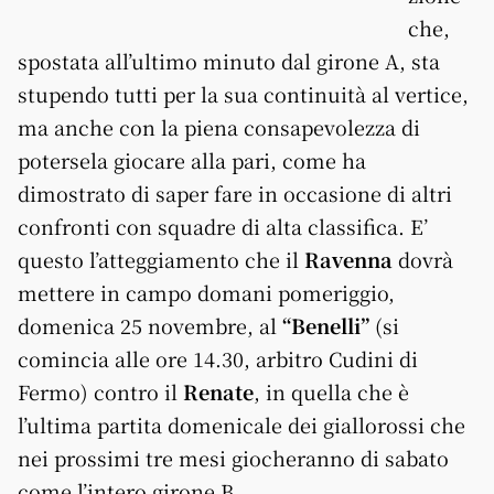
che,
spostata all’ultimo minuto dal girone A, sta
stupendo tutti per la sua continuità al vertice,
ma anche con la piena consapevolezza di
potersela giocare alla pari, come ha
dimostrato di saper fare in occasione di altri
confronti con squadre di alta classifica. E’
questo l’atteggiamento che il
Ravenna
dovrà
mettere in campo domani pomeriggio,
domenica 25 novembre, al
“Benelli”
(si
comincia alle ore 14.30, arbitro Cudini di
Fermo) contro il
Renate
, in quella che è
l’ultima partita domenicale dei giallorossi che
nei prossimi tre mesi giocheranno di sabato
come l’intero girone B.