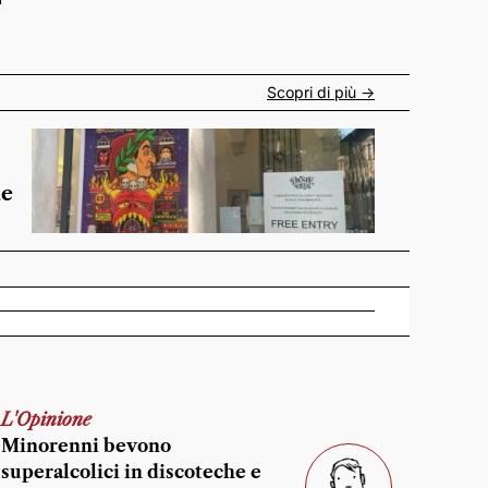
Scopri di più ->
de
L'Opinione
Minorenni bevono
superalcolici in discoteche e