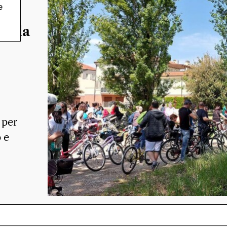
e
 alla
 per
 e