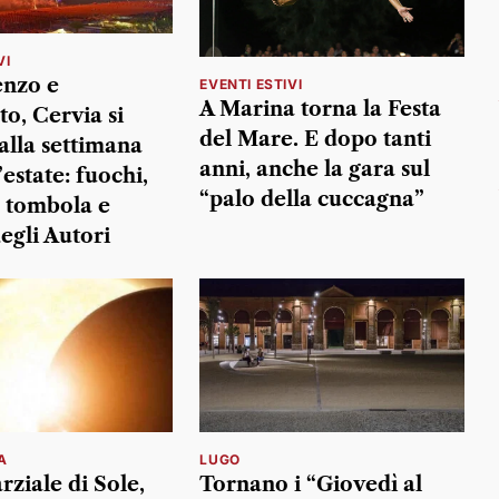
VI
enzo e
EVENTI ESTIVI
A Marina torna la Festa
to, Cervia si
del Mare. E dopo tanti
alla settimana
anni, anche la gara sul
’estate: fuochi,
“palo della cuccagna”
, tombola e
egli Autori
A
LUGO
arziale di Sole,
Tornano i “Giovedì al