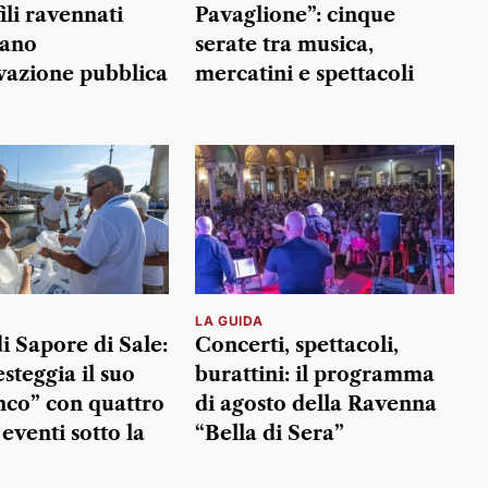
fili ravennati
Pavaglione”: cinque
zano
serate tra musica,
vazione pubblica
mercatini e spettacoli
LA GUIDA
i Sapore di Sale:
Concerti, spettacoli,
steggia il suo
burattini: il programma
nco” con quattro
di agosto della Ravenna
 eventi sotto la
“Bella di Sera”