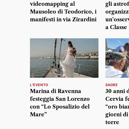
videomapping al
gli astro
Mausoleo di Teodorico, i
organiz
manifesti in via Zirardini
un’osser
a Classe
L'EVENTO
SAGRE
Marina di Ravenna
30 anni d
festeggia San Lorenzo
Cervia fe
con “Lo Sposalizio del
“oro bia
Mare”
giorni di
torre