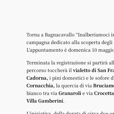
Torna a Bagnacavallo “Inalberiamoci in 
campagna dedicato alla scoperta degli al
L’appuntamento è domenica 10 maggio, c
Terminata la registrazione si partirà al
percorso toccherà il
vialetto di San F
Cadorna,
i pini domestici e le sofore 
Cornacchia,
la quercia di via
Bruciamo
bianco tra via
Granaroli
e via
Crocetta
Villa Gamberini
.
L’iniziativa, della durata di circa due 