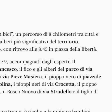
bici”, un percorso di 8 chilometri tra città e
beri più significativi del territorio.
on ritrovo alle 8.45 in piazza della libertà.
le 9, accompagnati dagli esperti. Il
rancesco,
il fico e gli alberi del
parco di via
di
via Pieve Masiera
, il pioppo nero di
piazzale
lina,
i pioppi neri di via
Crocetta
, il pioppo
, il Bosco Nuovo di
via
Stradello
e il tiglio di
ore e trenta, è rivolta a bambine e bambini,