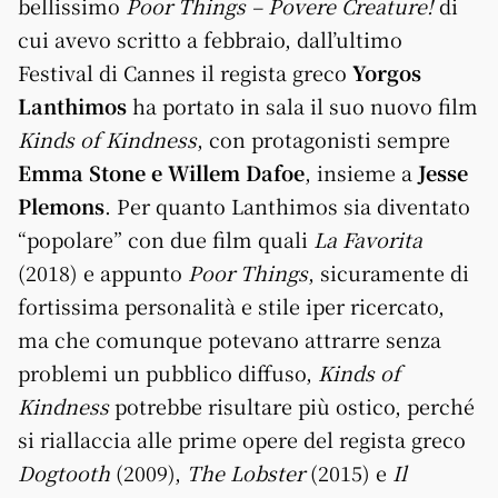
bellissimo
Poor Things – Povere Creature!
di
cui avevo scritto a febbraio, dall’ultimo
Festival di Cannes il regista greco
Yorgos
Lanthimos
ha portato in sala il suo nuovo film
Kinds of Kindness
, con protagonisti sempre
Emma Stone e Willem Dafoe
, insieme a
Jesse
Plemons
. Per quanto Lanthimos sia diventato
“popolare” con due film quali
La Favorita
(2018) e appunto
Poor Things
, sicuramente di
fortissima personalità e stile iper ricercato,
ma che comunque potevano attrarre senza
problemi un pubblico diffuso,
Kinds of
Kindness
potrebbe risultare più ostico, perché
si riallaccia alle prime opere del regista greco
Dogtooth
(2009),
The Lobster
(2015) e
Il