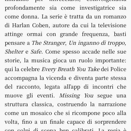
profondamente sia come investigatrice sia
come donna. La serie è tratta da un romanzo
di Harlan Coben, autore da cui la televisione
attinge ormai con grande frequenza, basti
pensare a
The Stranger
,
Un inganno di troppo
,
Shelter
e
Safe
. Come spesso accade nelle sue
storie, la musica gioca un ruolo importante:
qui la celebre
Every Breath You Take
dei Police
accompagna la vicenda e diventa parte stessa
del racconto, legata all’app di incontri che
muove gli eventi.
Missing You
segue una
struttura classica, costruendo la narrazione
come un mosaico che si ricompone poco alla
volta, fino a un finale capace di sorprendere
con colpi di scena ben calibrati. La regia è