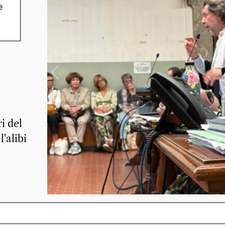
e
lo:
la
i del
l'alibi