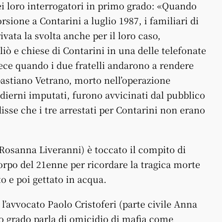
i loro interrogatori in primo grado: «Quando
rsione a Contarini a luglio 1987, i familiari di
vata la svolta anche per il loro caso,
liò e chiese di Contarini in una delle telefonate
nvece quando i due fratelli andarono a rendere
astiano Vetrano, morto nell’operazione
 odierni imputati, furono avvicinati dal pubblico
sse che i tre arrestati per Contarini non erano
 Rosanna Liveranni) è toccato il compito di
orpo del 21enne per ricordare la tragica morte
to e poi gettato in acqua.
a l’avvocato Paolo Cristoferi (parte civile Anna
o grado parla di omicidio di mafia come