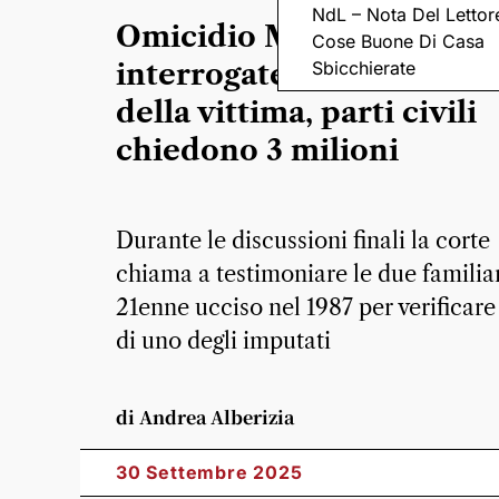
NdL – Nota Del Lettor
Omicidio Minguzzi, appel
Cose Buone Di Casa
interrogate madre e sorel
Sbicchierate
della vittima, parti civili
chiedono 3 milioni
Durante le discussioni finali la corte
chiama a testimoniare le due familiar
21enne ucciso nel 1987 per verificare 
di uno degli imputati
di Andrea Alberizia
30 Settembre 2025