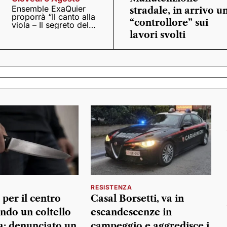
Ensemble ExaQuier
stradale, in arrivo u
proporrà “Il canto alla
“controllore” sui
viola – Il segreto del
Quattrocento”
lavori svolti
RESISTENZA
 per il centro
Casal Borsetti, va in
do un coltello
escandescenze in
a: denunciato un
campeggio e aggredisce i