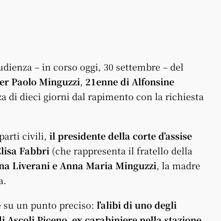
dienza – in corso oggi, 30 settembre – del
ier Paolo Minguzzi
,
21enne di Alfonsine
a di dieci giorni dal rapimento con la richiesta
parti civili,
il presidente della corte d’assise
Elisa Fabbri
(che rappresenta il fratello della
na Liverani e Anna Maria Minguzzi
, la madre
a.
 su un punto preciso:
l’alibi di uno degli
i Ascoli Piceno, ex carabiniere nella stazione