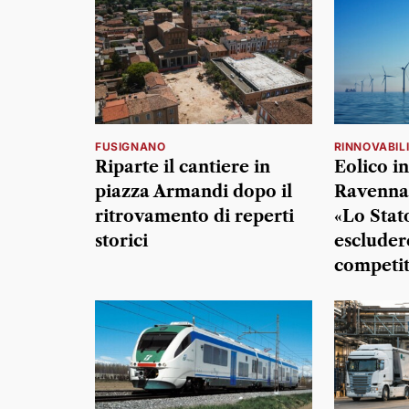
FUSIGNANO
RINNOVABIL
Riparte il cantiere in
Eolico i
piazza Armandi dopo il
Ravenna,
ritrovamento di reperti
«Lo Stat
storici
escludere
competit