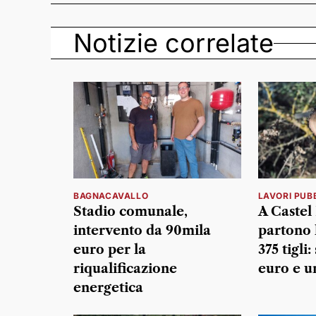
Notizie correlate
BAGNACAVALLO
LAVORI PUBB
Stadio comunale,
A Castel
intervento da 90mila
partono 
euro per la
375 tigli
riqualificazione
euro e u
energetica