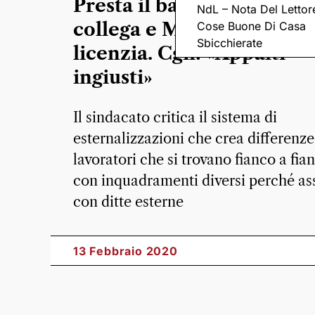
Presta il badge mensa al
NdL – Nota Del Lettor
collega e Marcegaglia lo
Cose Buone Di Casa
Sbicchierate
licenzia. Cgil: «Appalti
ingiusti»
Il sindacato critica il sistema di
esternalizzazioni che crea differenze
lavoratori che si trovano fianco a fi
con inquadramenti diversi perché as
con ditte esterne
13 Febbraio 2020