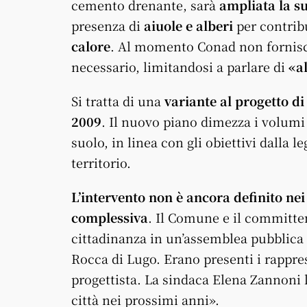
cemento drenante, sarà
ampliata la s
presenza di
aiuole e alberi
per contrib
calore
. Al momento Conad non fornisc
necessario, limitandosi a parlare di
«a
Si tratta di una
variante al progetto d
2009
. Il nuovo piano dimezza i volum
suolo, in linea con gli obiettivi dalla l
territorio.
L’intervento non è ancora definito nei 
complessiva
. Il Comune e il committen
cittadinanza in un’assemblea pubblica s
Rocca di Lugo. Erano presenti i rappre
progettista. La sindaca Elena Zannoni l
città nei prossimi anni».