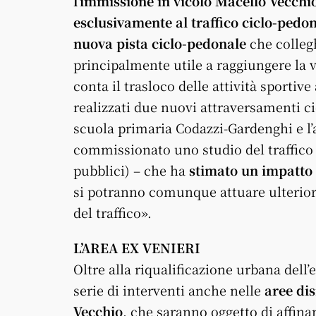
l’immissione in vicolo Macello Vecchi
esclusivamente al traffico ciclo-pedo
nuova pista ciclo-pedonale
che colleg
principalmente utile a raggiungere la 
conta il trasloco delle attività sportiv
realizzati due nuovi attraversamenti c
scuola primaria Codazzi-Gardenghi e l’a
commissionato uno studio del traffico 
pubblici) – che ha
stimato un impatto 
si potranno comunque attuare ulterior
del traffico».
L’AREA EX VENIERI
Oltre alla riqualificazione urbana dell’
serie di interventi anche nelle
aree dis
Vecchio
, che saranno oggetto di affin