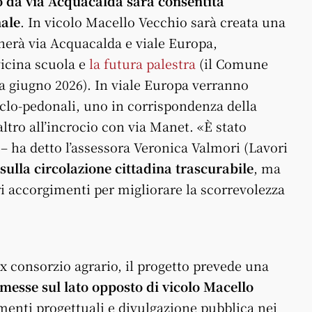
o da via Acquacalda sarà consentita
nale
. In vicolo Macello Vecchio sarà creata una
herà via Acquacalda e viale Europa,
vicina scuola e
la futura palestra
(il Comune
e a giugno 2026). In viale Europa verranno
iclo-pedonali, uno in corrispondenza della
ltro all’incrocio con via Manet. «È stato
– ha detto l’assessora Veronica Valmori (Lavori
sulla circolazione cittadina trascurabile
, ma
i accorgimenti per migliorare la scorrevolezza
ex consorzio agrario, il progetto prevede una
messe sul lato opposto di vicolo Macello
amenti progettuali e divulgazione pubblica nei