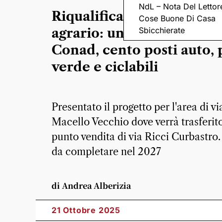
NdL – Nota Del Lettor
Riqualificazione ex conso
Cose Buone Di Casa
agrario: un supermercato
Sbicchierate
Conad, cento posti auto, 
verde e ciclabili
Presentato il progetto per l'area di vi
Macello Vecchio dove verrà trasferito
punto vendita di via Ricci Curbastro.
da completare nel 2027
di Andrea Alberizia
21 Ottobre 2025