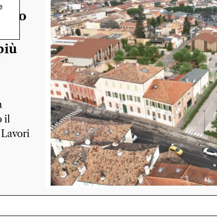
e
rzio
più
a
 il
 Lavori