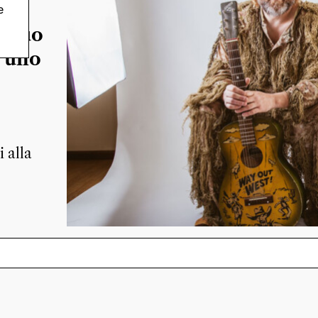
e
l suo
n uno
i alla