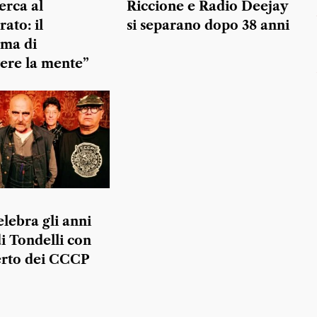
erca al
Riccione e Radio Deejay
ato: il
si separano dopo 38 anni
ma di
ere la mente”
elebra gli anni
di Tondelli con
erto dei CCCP