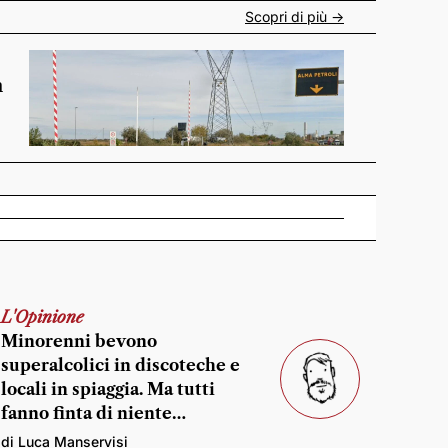
Scopri di più ->
n
L'Opinione
Minorenni bevono
superalcolici in discoteche e
locali in spiaggia. Ma tutti
fanno finta di niente…
di Luca Manservisi