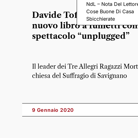
NdL – Nota Del Lettor
Cose Buone Di Casa
Davide Toffolo presenta i
Sbicchierate
nuovo libro a fumetti co
spettacolo “unplugged”
Il leader dei Tre Allegri Ragazzi Mort
chiesa del Suffragio di Savignano
9 Gennaio 2020