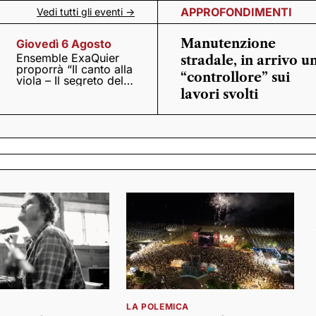
APPROFONDIMENTI
Vedi tutti gli eventi ->
Manutenzione
Giovedì 6 Agosto
Ensemble ExaQuier
stradale, in arrivo u
proporrà “Il canto alla
“controllore” sui
viola – Il segreto del
Quattrocento”
lavori svolti
LA POLEMICA