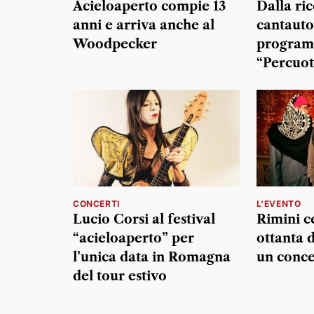
Acieloaperto compie 13
Dalla ric
anni e arriva anche al
cantautor
Woodpecker
program
“Percuot
CONCERTI
L'EVENTO
Lucio Corsi al festival
Rimini c
“acieloaperto” per
ottanta 
l’unica data in Romagna
un conc
del tour estivo