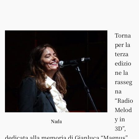
Torna
per la
terza
edizio
ne la
rasseg
na
“Radio
Melod
y in
Nada
3D”,
dedicata alla memoria di Gianluca “Magnus”