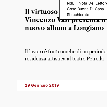
NdL – Nota Del Lettor
Cose Buone Di Casa
Il virtuoso del theremin
Sbicchierate
Vincenzo Vasi presenta il
nuovo album a Longiano
Il lavoro è frutto anche di un periodo
residenza artistica al teatro Petrella
29 Gennaio 2019