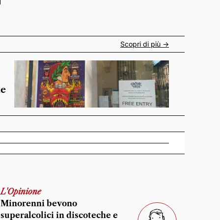
Scopri di più ->
de
L'Opinione
Minorenni bevono
superalcolici in discoteche e