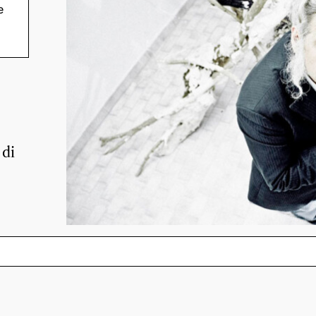
e
 di