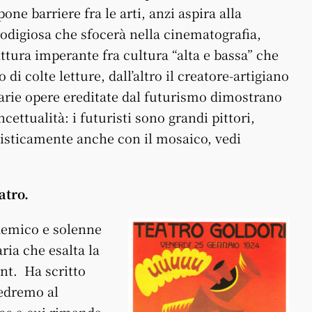
ne barriere fra le arti, anzi aspira alla
rodigiosa che sfocerà nella cinematografia,
attura imperante fra cultura “alta e bassa” che
 di colte letture, dall’altro il creatore-artigiano
narie opere ereditate dal futurismo dimostrano
cettualità: i futuristi sono grandi pittori,
tisticamente anche con il mosaico, vedi
atro.
ademico e solenne
aria che esalta la
nt. Ha scritto
vedremo al
rice a cui rimanda