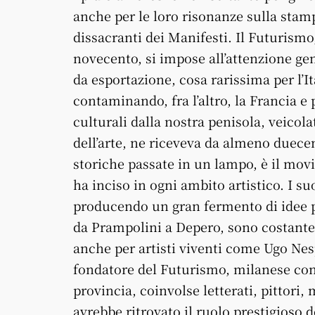
anche per le loro risonanze sulla stampa
dissacranti dei Manifesti. Il Futurismo,
novecento, si impose all’attenzione g
da esportazione, cosa rarissima per l’
contaminando, fra l’altro, la Francia e
culturali dalla nostra penisola, veicol
dell’arte, ne riceveva da almeno duece
storiche passate in un lampo, è il mov
ha inciso in ogni ambito artistico. I su
producendo un gran fermento di idee pe
da Prampolini a Depero, sono costantem
anche per artisti viventi come Ugo Nes
fondatore del Futurismo, milanese con 
provincia, coinvolse letterati, pittori, m
avrebbe ritrovato il ruolo prestigioso