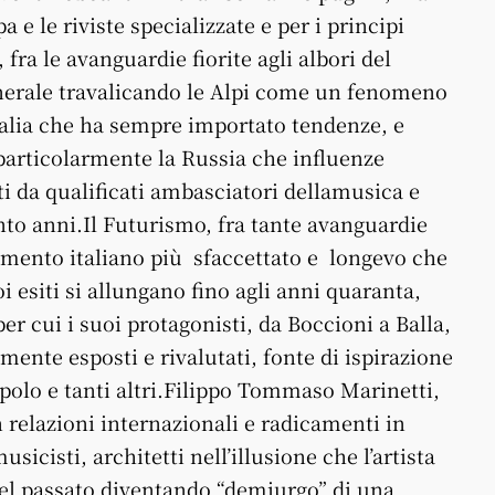
 e le riviste specializzate e per i principi
 fra le avanguardie fiorite agli albori del
enerale travalicando le Alpi come un fenomeno
Italia che ha sempre importato tendenze, e
 particolarmente la Russia che influenze
ati da qualificati ambasciatori dellamusica e
nto anni.Il Futurismo, fra tante avanguardie
imento italiano più sfaccettato e longevo che
oi esiti si allungano fino agli anni quaranta,
r cui i suoi protagonisti, da Boccioni a Balla,
ente esposti e rivalutati, fonte di ispirazione
polo e tanti altri.Filippo Tommaso Marinetti,
relazioni internazionali e radicamenti in
usicisti, architetti nell’illusione che l’artista
 del passato diventando “demiurgo” di una