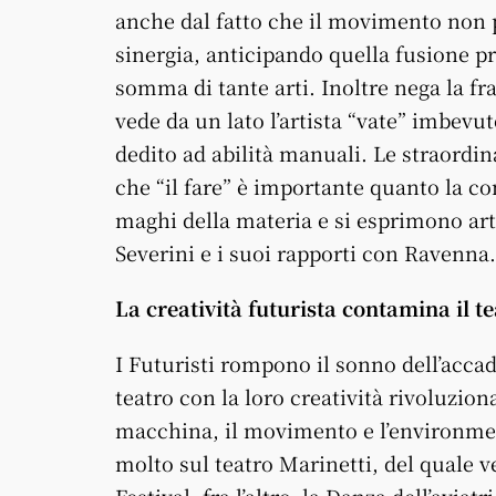
anche dal fatto che il movimento non po
sinergia, anticipando quella fusione p
somma di tante arti. Inoltre nega la fr
vede da un lato l’artista “vate” imbevuto
dedito ad abilità manuali. Le straordi
che “il fare” è importante quanto la con
maghi della materia e si esprimono ar
Severini e i suoi rapporti con Ravenna.
La creatività futurista contamina il te
I Futuristi rompono il sonno dell’acc
teatro con la loro creatività rivoluzion
macchina, il movimento e l’environme
molto sul teatro Marinetti, del quale 
Festival, fra l’altro, la Danza dell’aviat