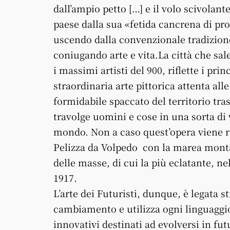
dall’ampio petto […] e il volo scivolant
paese dalla sua «fetida cancrena di prof
uscendo dalla convenzionale tradizione
coniugando arte e vita.La città che sa
i massimi artisti del 900, riflette i p
straordinaria arte pittorica attenta al
formidabile spaccato del territorio tr
travolge uomini e cose in una sorta di 
mondo. Non a caso quest’opera viene r
Pelizza da Volpedo con la marea monta
delle masse, di cui la più eclatante, ne
1917.
L’arte dei Futuristi, dunque, è legata s
cambiamento e utilizza ogni linguaggi
innovativi destinati ad evolversi in fu