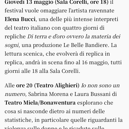
Giovedì
13 maggio (Sala Corelli, ore 18)
il
festival vuole omaggiare l’artista ravennate
Elena Bucci
, una delle più intense interpreti
del teatro italiano con quattro giorni di
repliche
Di terra e d’oro
ovvero la materia dei
sogni
, una produzione Le Belle Bandiere. La
lettura scenica, che evolverà di replica in
replica, andrà in scena fino al 16 maggio, tutti
giorni alle 18 alla Sala Corelli.
Alle
ore 20 (Teatro Alighieri)
Io non sono un
numero
, Sabrina Morena e Laura Bussani di
Teatro Miela/Bonawentura
esplorano che
cosa si nasconde dietro ai numeri delle
statistiche, in particolare quelle riguardanti la
violenza sulle donne e le ricadute sulle