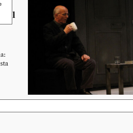
e
a del
a:
 sta