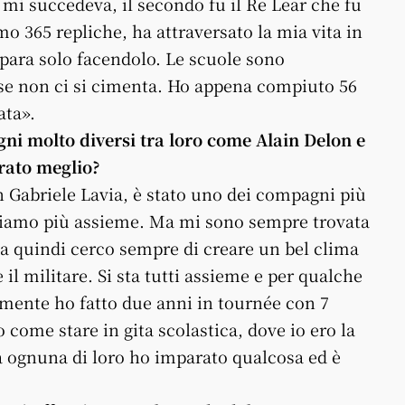
 mi succedeva, il secondo fu il Re Lear che fu
 365 repliche, ha attraversato la mia vita in
ara solo facendolo. Le scuole sono
se non ci si cimenta. Ho appena compiuto 56
ata».
ni molto diversi tra loro come Alain Delon e
rato meglio?
n Gabriele Lavia, è stato uno dei compagni più
oriamo più assieme. Ma mi sono sempre trovata
lla quindi cerco sempre di creare un bel clima
il militare. Si sta tutti assieme e per qualche
temente ho fatto due anni in tournée con 7
come stare in gita scolastica, dove io ero la
Da ognuna di loro ho imparato qualcosa ed è