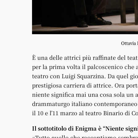
Ottavia 
È una delle attrici più raffinate del te
per la prima volta il palcoscenico che 
teatro con Luigi Squarzina. Da quel gio
prestigiosa carriera di attrice. Ora po
niente significa mai una cosa sola un a
drammaturgo italiano contemporaneo co
il 10 e l’11 marzo al teatro Binario di C
Il sottotitolo di Enigma è “Niente sign
«Tutto quello che raccontiamo sembra u