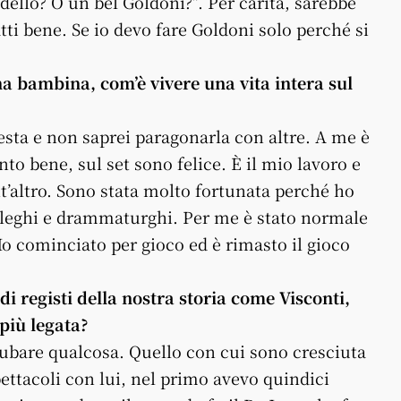
dello? O un bel Goldoni?”. Per carità, sarebbe
atti bene. Se io devo fare Goldoni solo perché si
na bambina, com’è vivere una vita intera sul
esta e non saprei paragonarla con altre. A me è
to bene, sul set sono felice. È il mio lavoro e
t’altro. Sono stata molto fortunata perché ho
olleghi e drammaturghi. Per me è stato normale
 Ho cominciato per gioco ed è rimasto il gioco
di registi della nostra storia come Visconti,
più legata?
ubare qualcosa. Quello con cui sono cresciuta
pettacoli con lui, nel primo avevo quindici