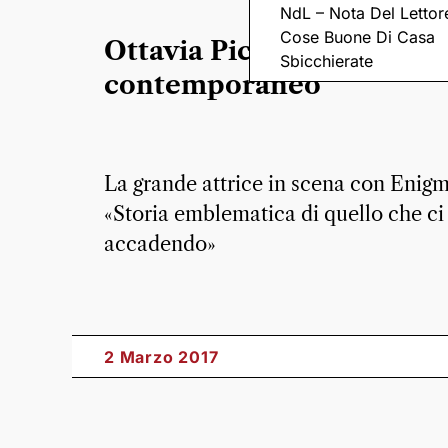
NdL – Nota Del Lettor
Cose Buone Di Casa
Ottavia Piccolo e la scelt
Sbicchierate
contemporaneo
La grande attrice in scena con Enigm
«Storia emblematica di quello che ci
accadendo»
2 Marzo 2017