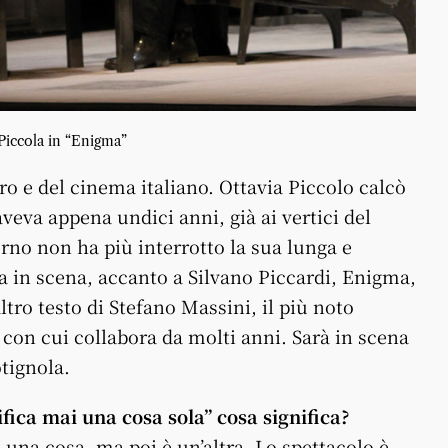
Piccola in “Enigma”
atro e del cinema italiano. Ottavia Piccolo calcò
aveva appena undici anni, già ai vertici del
rno non ha più interrotto la sua lunga e
rta in scena, accanto a Silvano Piccardi, Enigma,
ltro testo di Stefano Massini, il più noto
n cui collabora da molti anni. Sarà in scena
otignola.
ifica mai una cosa sola” cosa significa?
na cosa, ma poi è un’altra. Lo spettacolo è