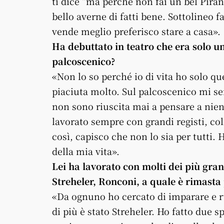
ti dice “ma perché non fai un bel Piran
bello averne di fatti bene. Sottolineo f
vende meglio preferisco stare a casa».
Ha debuttato in teatro che era solo u
palcoscenico?
«Non lo so perché io di vita ho solo qu
piaciuta molto. Sul palcoscenico mi sen
non sono riuscita mai a pensare a nien
lavorato sempre con grandi registi, c
così, capisco che non lo sia per tutti.
della mia vita».
Lei ha lavorato con molti dei più gran
Streheler, Ronconi, a quale è rimasta 
«Da ognuno ho cercato di imparare e r
di più è stato Streheler. Ho fatto due s