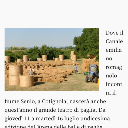
Dove il
Canale
emilia
no
romag
nolo
incont
ra il
fiume Senio, a Cotignola, nascerà anche
quest’anno il grande teatro di paglia. Da
giovedì 11 a martedì 16 luglio undicesima
edizione dell’Arena delle balle di paglia