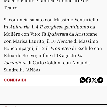
Maccio Plauto e l’antica e nobile arte del
Teatro.
Si comincia sabato con Massimo Venturiello
in
Aulularia
; il 4
Il borghese gentiluomo
da
Molière con Vito; l’8
Lysistrata
da Aristofane
con Marisa Laurito; il 10
Nerone
di Massimo
Boncompagni; il 12 il
Prometeo
di Eschilo con
Edoardo Siravo; infine il 18 agosto
La
locandiera
di Carlo Goldoni con Amanda
Sandrelli. (ANSA)
CONDIVIDI