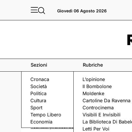
Giovedì 06 Agosto 2026
Sezioni
Rubriche
Cronaca
L’opinione
Società
Il Bombolone
Politica
Moldenke
Cultura
Cartoline Da Ravenna
Sport
Controcinema
LA CLINICA DELLA FINANZA
Tempo Libero
Visibili E Invisibili
Economia
La Biblioteca Di Babel
Vedi tutti gli articoli della rubrica ->
Letti Per Voi