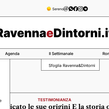
Sereno
Agenda
Il Settimanale
Ro
Sfoglia Ravenna&Dintorni
TESTIMONIANZA
e
nticato le sue origini E la storia