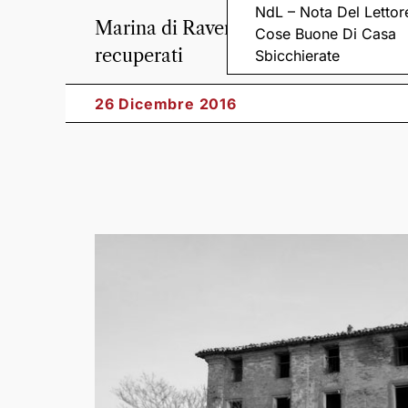
NdL – Nota Del Lettor
Marina di Ravenna e lo scalo sono na
Cose Buone Di Casa
recuperati
Sbicchierate
26 Dicembre 2016