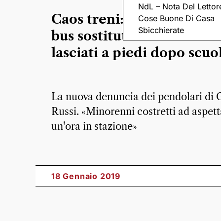
NdL – Nota Del Lettor
Caos treni: «Pochi posti n
Cose Buone Di Casa
Sbicchierate
bus sostitutivi: studenti
lasciati a piedi dopo scuo
La nuova denuncia dei pendolari di 
Russi. «Minorenni costretti ad aspet
un'ora in stazione»
18 Gennaio 2019