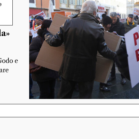
e
ei
la»
Godo e
tare