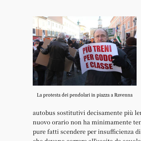
La protesta dei pendolari in piazza a Ravenna
autobus sostitutivi decisamente più le
nuovo orario non ha minimamente tenut
pure fatti scendere per insufficienza d
che devono correre all’uscita da scuol