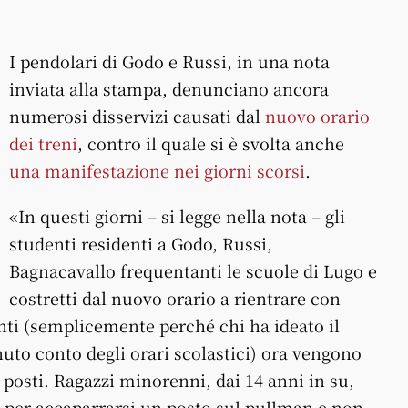
I pendolari di Godo e Russi, in una nota
inviata alla stampa, denunciano ancora
numerosi disservizi causati dal
nuovo orario
dei treni
, contro il quale si è svolta anche
una manifestazione nei giorni scorsi
.
«In questi giorni – si legge nella nota – gli
studenti residenti a Godo, Russi,
Bagnacavallo frequentanti le scuole di Lugo e
costretti dal nuovo orario a rientrare con
nti (semplicemente perché chi ha ideato il
o conto degli orari scolastici) ora vengono
i posti. Ragazzi minorenni, dai 14 anni in su,
a per accaparrarsi un posto sul pullman e non