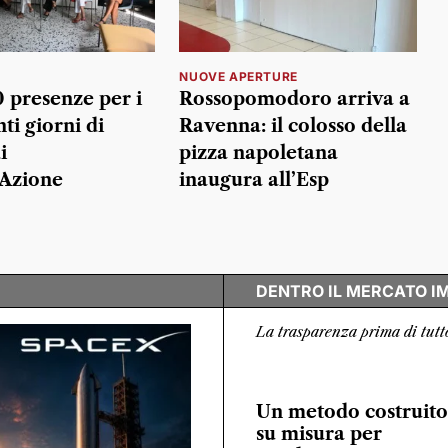
NUOVE APERTURE
0 presenze per i
Rossopomodoro arriva a
ti giorni di
Ravenna: il colosso della
i
pizza napoletana
Azione
inaugura all’Esp
DENTRO IL MERCATO I
La trasparenza prima di tutt
Un metodo costruito
su misura per