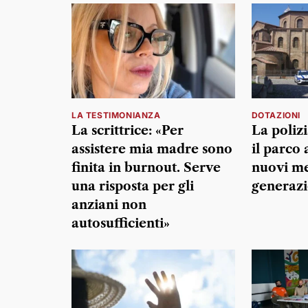
LA TESTIMONIANZA
DOTAZIONI
La scrittrice: «Per
La poliz
assistere mia madre sono
il parco
finita in burnout. Serve
nuovi me
una risposta per gli
generaz
anziani non
autosufficienti»