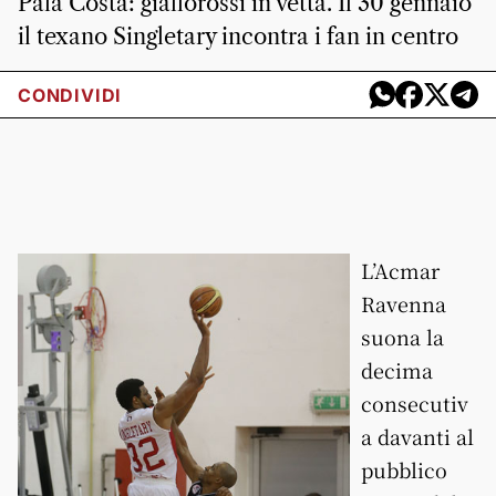
Pala Costa: giallorossi in vetta. Il 30 gennaio
il texano Singletary incontra i fan in centro
CONDIVIDI
L’Acmar
Ravenna
suona la
decima
consecutiv
a davanti al
pubblico