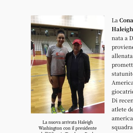
La
Con
Haleig
nata a D
proviene
allenata
promett
statunit
American
giocatri
Di recen
atlete d
american
La nuova arrivata Haleigh
squadra 
Washington con il presidente