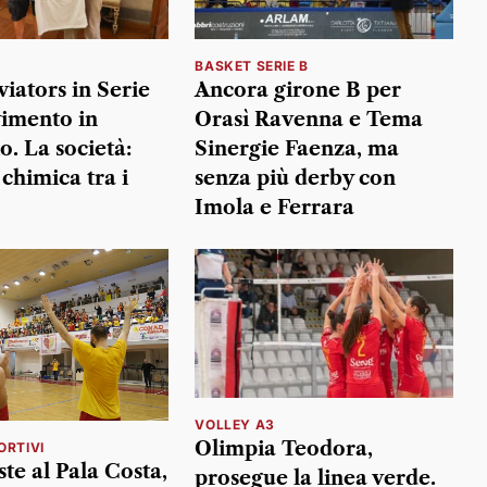
BASKET SERIE B
viators in Serie
Ancora girone B per
vimento in
Orasì Ravenna e Tema
o. La società:
Sinergie Faenza, ma
chimica tra i
senza più derby con
Imola e Ferrara
VOLLEY A3
Olimpia Teodora,
ORTIVI
te al Pala Costa,
prosegue la linea verde.