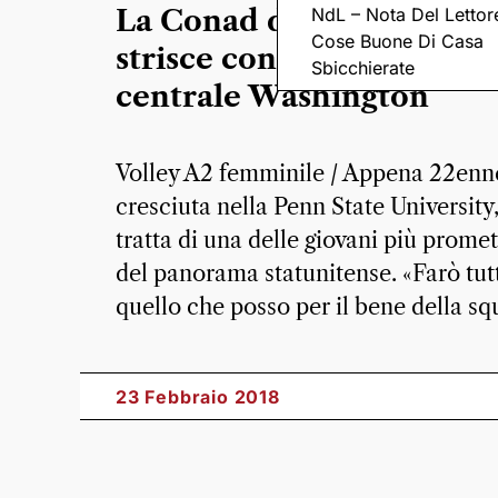
NdL – Nota Del Lettor
La Conad diventa a stelle
Cose Buone Di Casa
strisce con l’arrivo della 
Sbicchierate
centrale Washington
Volley A2 femminile / Appena 22enn
cresciuta nella Penn State University,
tratta di una delle giovani più promet
del panorama statunitense. «Farò tut
quello che posso per il bene della s
23 Febbraio 2018