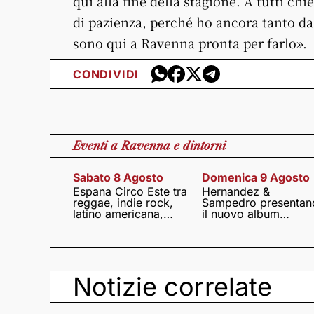
qui alla fine della stagione. A tutti chi
di pazienza, perché ho ancora tanto d
sono qui a Ravenna pronta per farlo».
CONDIVIDI
Eventi
a Ravenna e dintorni
Sabato 8 Agosto
Domenica 9 Agosto
Espana Circo Este tra
Hernandez &
reggae, indie rock,
Sampedro presentan
latino americana,
il nuovo album
punk e world music
Lumina
Notizie correlate