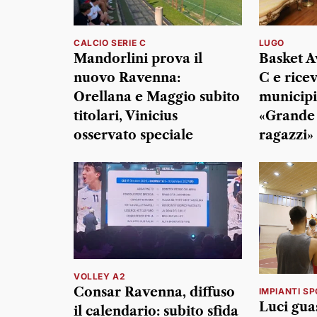
CALCIO SERIE C
LUGO
Mandorlini prova il
Basket A
nuovo Ravenna:
C e rice
Orellana e Maggio subito
municipi
titolari, Vinicius
«Grande 
osservato speciale
ragazzi»
VOLLEY A2
Consar Ravenna, diffuso
IMPIANTI SP
Luci guas
il calendario: subito sfida