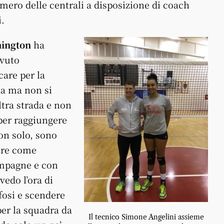
umero delle centrali a disposizione di coach
.
ington
ha
avuto
care per la
ta ma non si
ltra strada e non
 per raggiungere
Non solo, sono
cere come
ompagne e con
 vedo l’ora di
ifosi e scendere
per la squadra da
Il tecnico Simone Angelini assieme