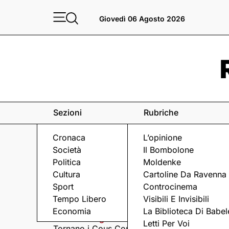
Giovedì 06 Agosto 2026
Sezioni
Rubriche
Cronaca
L’opinione
Società
Il Bombolone
Politica
Moldenke
Cultura
Cartoline Da Ravenna
Sport
Controcinema
Eventi
a Ravenna e dintorni
Tempo Libero
Visibili E Invisibili
Economia
La Biblioteca Di Babel
Giovedì 6 Agosto
Giovedì 6 Agosto
Letti Per Voi
Tornano i Cous Cous
Visita serale nella