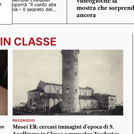
videogiochi: la
e
proporrà “Il canto alla
mostra che sorpren
viola – Il segreto del
Quattrocento”
ancora
IN CLASSE
PAESAGGIO
ov
Musei ER: cercasi immagini d’epoca di S.