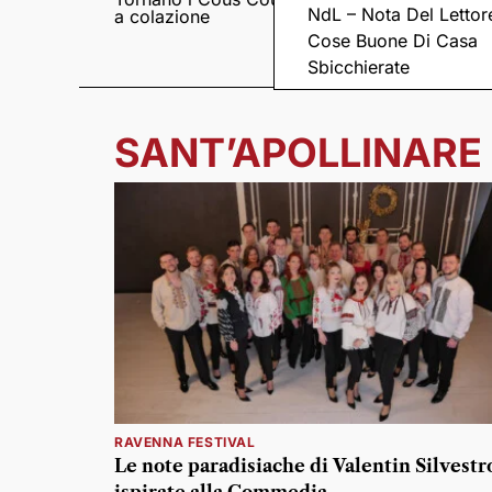
NdL – Nota Del Lettor
a colazione
Pieve romanica di
San Pietro in Sylvis
Cose Buone Di Casa
Sbicchierate
SANT’APOLLINARE 
RAVENNA FESTIVAL
Le note paradisiache di Valentin Silvestr