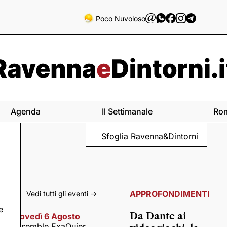
Poco Nuvoloso
Agenda
Il Settimanale
Ro
Sfoglia Ravenna&Dintorni
APPROFONDIMENTI
Vedi tutti gli eventi ->
e
Da Dante ai
Giovedì 6 Agosto
Ensemble ExaQuier