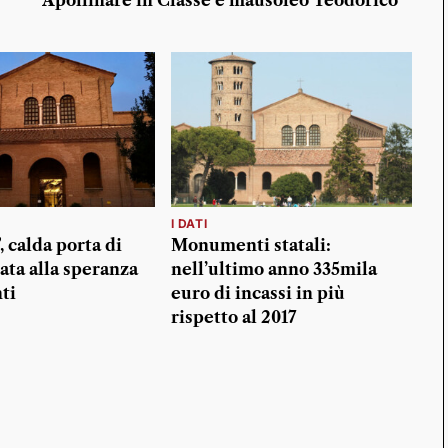
Apollinare in Classe e mausoleo Teodorico
I DATI
, calda porta di
Monumenti statali:
ata alla speranza
nell’ultimo anno 335mila
ti
euro di incassi in più
rispetto al 2017