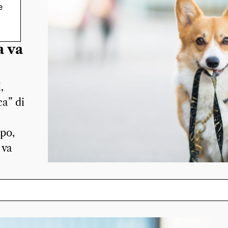
e
a va
,
ca” di
ipo,
 va