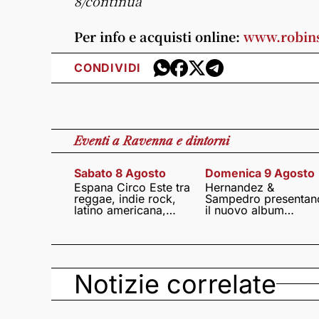
8/continua
Per info e acquisti online:
www.robins
CONDIVIDI
Eventi
a Ravenna e dintorni
Sabato 8 Agosto
Domenica 9 Agosto
Espana Circo Este tra
Hernandez &
reggae, indie rock,
Sampedro presentan
latino americana,
il nuovo album
punk e world music
Lumina
Notizie correlate