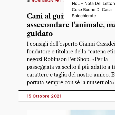
di
ROBINSON PET SHOP
NdL – Nota Del Lettor
Cose Buone Di Casa
Cani al guinzaglio: bene
Sbicchierate
assecondare l’animale, m
guidato
I consigli dell’esperto Gianni Casadei
fondatore e titolare della “catena eti
negozi Robinson Pet Shop: «Per la
passeggiata va scelto il più adatto a t
carattere e taglia del nostro amico. E
portata sempre con sé la museruola»
15 Ottobre 2021