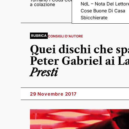
NdL – Nota Del Lettor
a colazione
Pieve romanica di
San Pietro in Sylvis
Cose Buone Di Casa
Sbicchierate
RUBRICA
CONSIGLI D'AUTORE
Quei dischi che sp
Peter Gabriel ai L
Presti
29 Novembre 2017