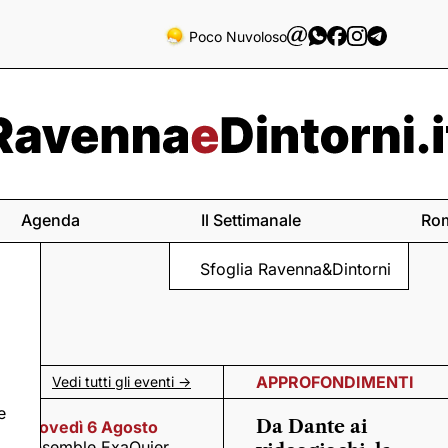
Poco Nuvoloso
Agenda
Il Settimanale
Ro
Sfoglia Ravenna&Dintorni
APPROFONDIMENTI
Vedi tutti gli eventi ->
e
Da Dante ai
Giovedì 6 Agosto
Ensemble ExaQuier