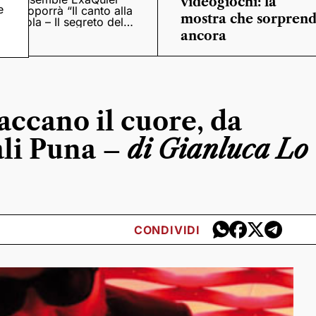
videogiochi: la
e
proporrà “Il canto alla
mostra che sorpren
viola – Il segreto del
Quattrocento”
ancora
accano il cuore, da
ali Puna –
di Gianluca Lo
CONDIVIDI