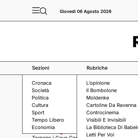
Giovedì 06 Agosto 2026
Sezioni
Rubriche
Cronaca
L’opinione
Società
Il Bombolone
Politica
Moldenke
Cultura
Cartoline Da Ravenna
Sport
Controcinema
Eventi
a Ravenna e dintorni
Tempo Libero
Visibili E Invisibili
Economia
La Biblioteca Di Babel
Giovedì 6 Agosto
Giovedì 6 Agosto
Letti Per Voi
Tornano i Cous Cous
Visita serale nella