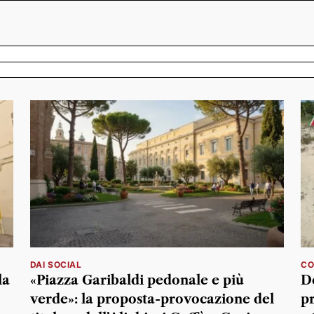
DAI SOCIAL
CO
la
«Piazza Garibaldi pedonale e più
De
verde»: la proposta-provocazione del
pr