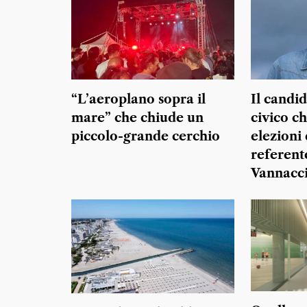
“L’aeroplano sopra il
Il candi
mare” che chiude un
civico c
piccolo-grande cerchio
elezioni 
referente
Vannacc