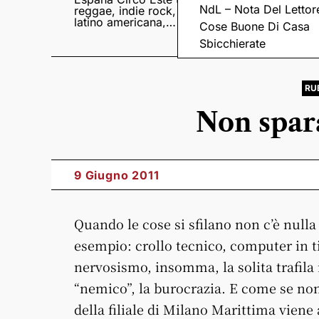
NdL – Nota Del Lettor
reggae, indie rock,
Sampedro presentan
latino americana,
il nuovo album
Cose Buone Di Casa
punk e world music
Lumina
Sbicchierate
RU
Non spara
9 Giugno 2011
Quando le cose si sfilano non c’è nulla 
esempio: crollo tecnico, computer in ti
nervosismo, insomma, la solita trafila 
“nemico”, la burocrazia. E come se non 
della filiale di Milano Marittima viene 