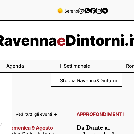
Sereno
Agenda
Il Settimanale
Ro
Sfoglia Ravenna&Dintorni
APPROFONDIMENTI
Vedi tutti gli eventi ->
e
Da Dante ai
Domenica 9 Agosto
Arriva Omini, la band