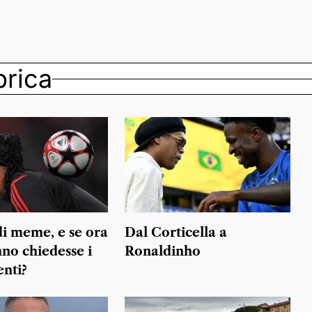
ubrica
di meme, e se ora
Dal Corticella a
no chiedesse i
Ronaldinho
enti?