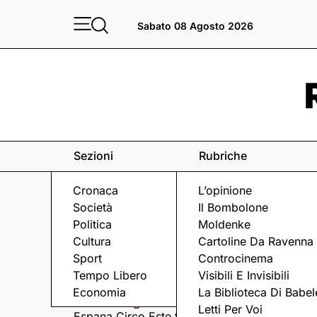
Sabato 08 Agosto 2026
Sezioni
Rubriche
Cronaca
L’opinione
Società
Il Bombolone
Politica
Moldenke
Cultura
Cartoline Da Ravenna
Sport
Controcinema
Eventi
a Ravenna e dintorni
Tempo Libero
Visibili E Invisibili
Economia
La Biblioteca Di Babel
Sabato 8 Agosto
Domenica 9 Agosto
Letti Per Voi
Espana Circo Este tra
Hernandez &