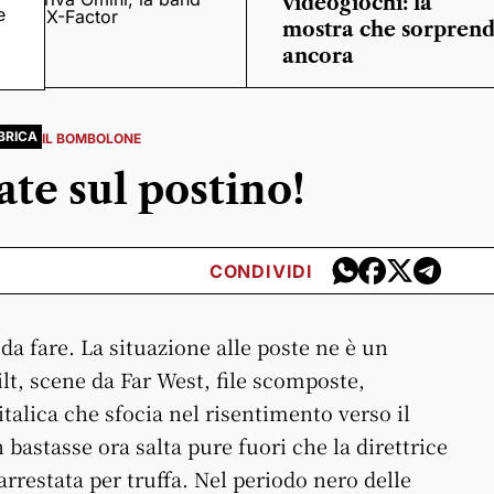
videogiochi: la
e
o
di X-Factor
mostra che sorpren
ancora
BRICA
IL BOMBOLONE
te sul postino!
CONDIVIDI
da fare. La situazione alle poste ne è un
lt, scene da Far West, file scomposte,
italica che sfocia nel risentimento verso il
bastasse ora salta pure fuori che la direttrice
arrestata per truffa. Nel periodo nero delle