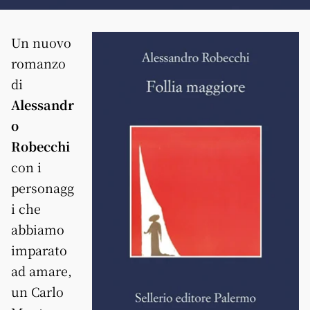
Un nuovo
romanzo
di
Alessandr
o
Robecchi
con i
personagg
i che
abbiamo
imparato
ad amare,
un Carlo